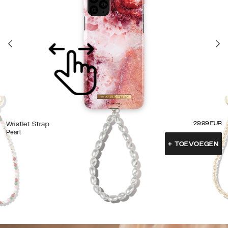
29.99
EUR
Wristlet Strap
Pearl
+
TOEVOEGEN