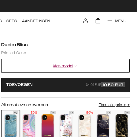
MENU
S
SETS
AANBIEDINGEN
Denim Bliss
Printed Case
Kies model
34.99 EUR
TOEVOEGEN
10.50
EUR
Alternatieve ontwerpen
Toon alle prints
+
50%
50%