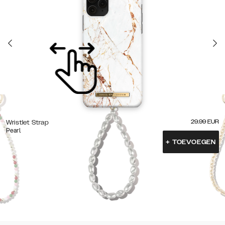
29.99
EUR
Wristlet Strap
Pearl
+
TOEVOEGEN