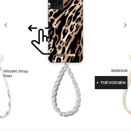
29.99
EUR
Wristlet Strap
Pearl
+
TOEVOEGEN