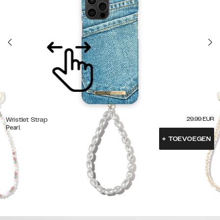
29.99
EUR
Wristlet Strap
Pearl
+
TOEVOEGEN