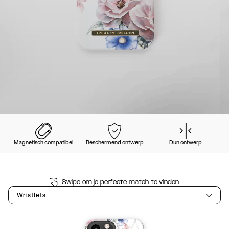
Magnetisch compatibel
Beschermend ontwerp
Dun ontwerp
Swipe om je perfecte match te vinden
Wristlets