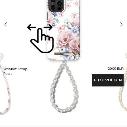
29.99
EUR
Wristlet Strap
Pearl
+
TOEVOEGEN