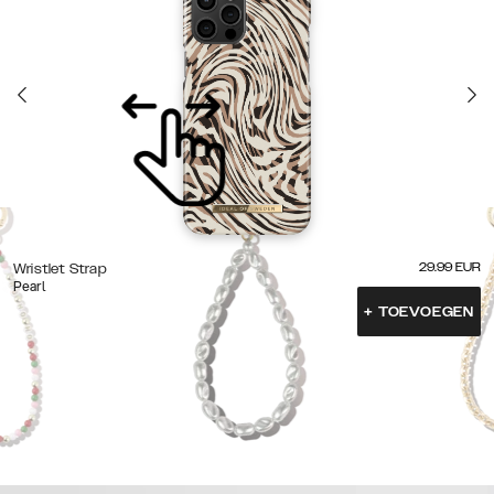
29.99
EUR
Wristlet Strap
Pearl
+
TOEVOEGEN