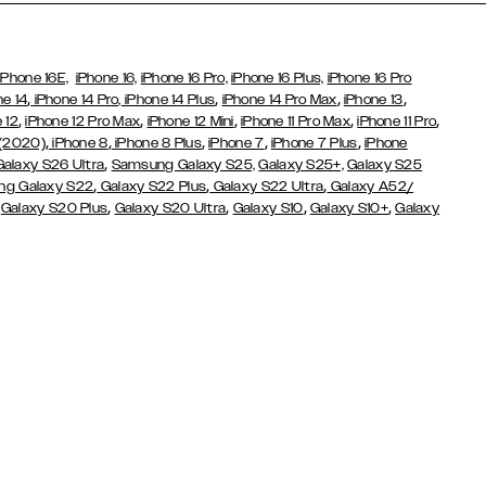
iPhone 16E,
iPhone 16,
iPhone 16 Pro,
iPhone 16 Plus,
iPhone 16 Pro
,
,
,
,
ne 14
iPhone 14 Pro,
iPhone 14 Plus
iPhone 14 Pro Max
iPhone 13
,
,
,
,
,
 12
iPhone 12 Pro Max
iPhone 12 Mini
iPhone 11 Pro Max
iPhone 11 Pro
,
,
,
,
,
 (2020)
iPhone 8
iPhone 8 Plus
iPhone 7
iPhone 7 Plus
iPhone
,
Galaxy S26 Ultra
Samsung Galaxy S25,
Galaxy S25+,
Galaxy S25
,
,
,
g Galaxy S22
Galaxy S22 Plus
Galaxy S22 Ultra
Galaxy A52/
,
,
,
,
,
Galaxy S20 Plus
Galaxy S20 Ultra
Galaxy S10
Galaxy S10+
Galaxy