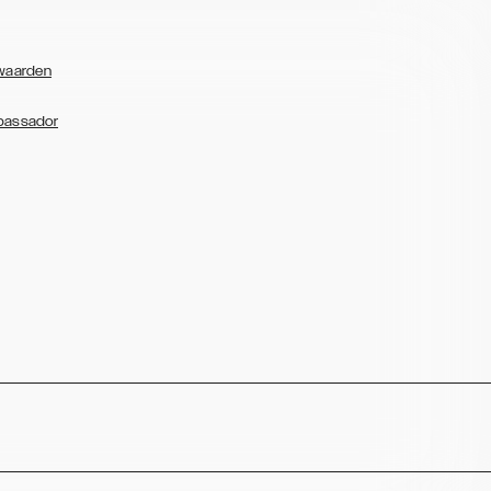
waarden
bassador