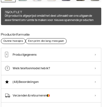
OUTLET
Dit product is afgeprijsd omdat het deel uitmaakt van ons uitgaande
assortiment om ruimte te maken voor nieuwe spannende producten
Productinformatie
Dunne hoesjes
Een print die lang meegaat
Productgegevens
Welk telefoonmodel heb ik?
(4.6)
Beoordelingen
Verzenden & retourneren