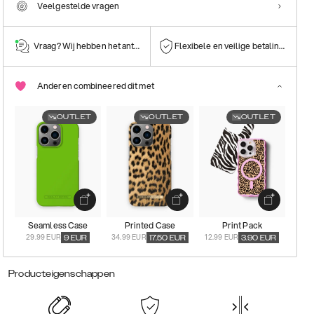
Veelgestelde vragen
Vraag? Wij hebben het antwoord!
Flexibele en veilige betalingen
Anderen combineered dit met
OUTLET
OUTLET
OUTLET
Seamless Case
Printed Case
Print Pack
29.99 EUR
34.99 EUR
12.99 EUR
9
EUR
17.50
EUR
3.90
EUR
Producteigenschappen