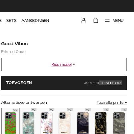
MENU
S
SETS
AANBIEDINGEN
Good Vibes
Printed Case
Kies model
34.99 EUR
TOEVOEGEN
10.50
EUR
Alternatieve ontwerpen
Toon alle prints
+