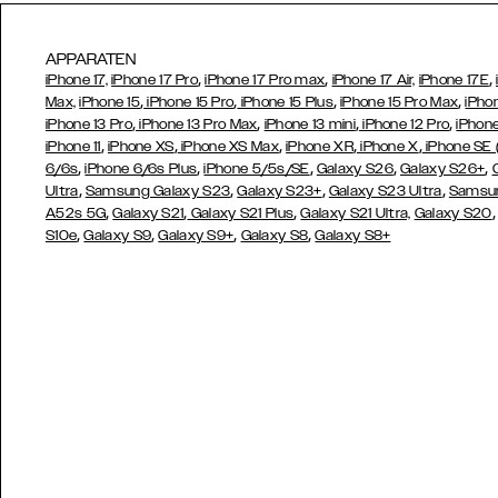
APPARATEN
,
,
,
iPhone 17,
iPhone 17 Pro
iPhone 17 Pro max
iPhone 17 Air,
iPhone 17E
,
,
,
,
Max,
iPhone 15
iPhone 15 Pro
iPhone 15 Plus
iPhone 15 Pro Max
iPho
,
,
,
,
iPhone 13 Pro
iPhone 13 Pro Max
iPhone 13 mini
iPhone 12 Pro
iPhone
,
,
,
,
,
iPhone 11
iPhone XS
iPhone XS Max
iPhone XR
iPhone X
iPhone SE
,
,
,
,
,
6/6s
iPhone 6/6s Plus
iPhone 5/5s/SE
Galaxy S26
Galaxy S26+
,
,
,
,
Ultra
Samsung Galaxy S23
Galaxy S23+
Galaxy S23 Ultra
Samsun
,
,
,
A52s 5G
Galaxy S21
Galaxy S21 Plus
Galaxy S21 Ultra,
Galaxy S20
,
,
,
,
S10e
Galaxy S9
Galaxy S9+
Galaxy S8
Galaxy S8+