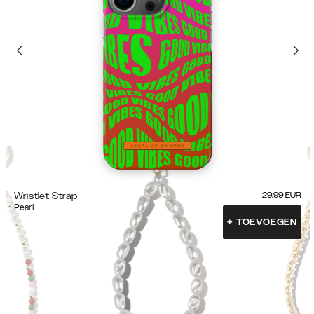
Wristlet Strap
29.99
EUR
Pearl
+
TOEVOEGEN