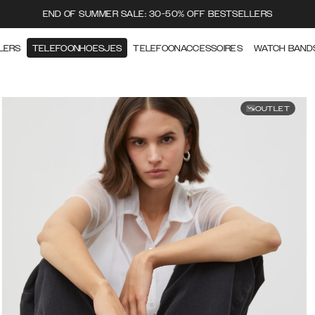
END OF SUMMER SALE: 30-50% OFF BESTSELLERS
LERS
TELEFOONHOESJES
TELEFOONACCESSOIRES
WATCH BAND
OUTLET