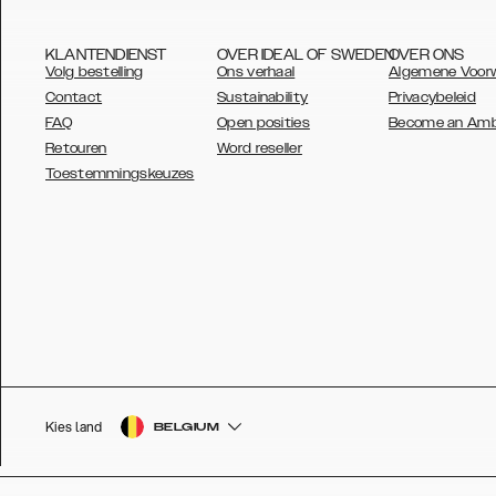
KLANTENDIENST
OVER IDEAL OF SWEDEN
OVER ONS
Volg bestelling
Ons verhaal
Algemene Voor
Contact
Sustainability
Privacybeleid
FAQ
Open posities
Become an Am
Retouren
Word reseller
AUSTRALIA
Toestemmingskeuzes
AUSTRIA
BELGIUM
CANADA
DANSK
DEUTSCH
ESPAÑOL
Kies land
BELGIUM
EU