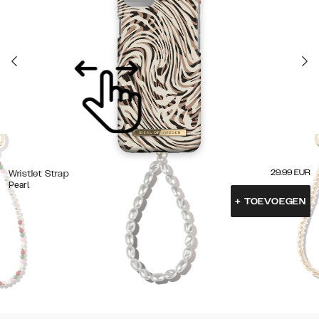
29.99
EUR
Wristlet Strap
Pearl
+
TOEVOEGEN