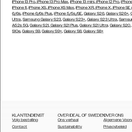
,
,
,
,
iPhone 13 Pro
iPhone 13 Pro Max
iPhone 13 mini
iPhone 12 Pro
iPhone
,
,
,
,
,
iPhone 11
iPhone XS
iPhone XS Max
iPhone XR
iPhone X
iPhone SE
,
,
,
,
,
6/6s
iPhone 6/6s Plus
iPhone 5/5s/SE
Galaxy S26
Galaxy S26+
,
,
,
,
Ultra
Samsung Galaxy S23
Galaxy S23+
Galaxy S23 Ultra
Samsun
,
,
,
A52s 5G
Galaxy S21
Galaxy S21 Plus
Galaxy S21 Ultra,
Galaxy S20
,
,
,
,
S10e
Galaxy S9
Galaxy S9+
Galaxy S8
Galaxy S8+
KLANTENDIENST
OVER IDEAL OF SWEDEN
OVER ONS
Volg bestelling
Ons verhaal
Algemene Voor
Contact
Sustainability
Privacybeleid