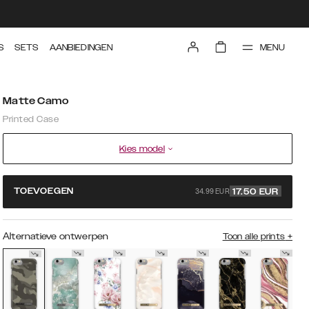
MENU
S
SETS
AANBIEDINGEN
Matte Camo
Printed Case
Kies model
34.99 EUR
TOEVOEGEN
17.50
EUR
Alternatieve ontwerpen
Toon alle prints
+