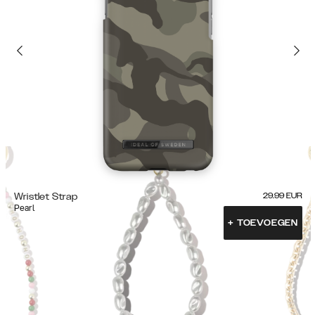
Wristlet Strap
29.99
EUR
Pearl
+
TOEVOEGEN