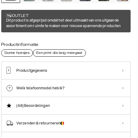
OUTLET
Dit product is afgeprijsd omdat het deel uitmaakt van ons uitgaande
assortiment om ruimte te maken voor nieuwe spannende producten
Productinformatie
Dunne hoesjes
Een print die lang meegaat
Productgegevens
Welk telefoonmodel heb ik?
(4.6)
Beoordelingen
Verzenden & retourneren