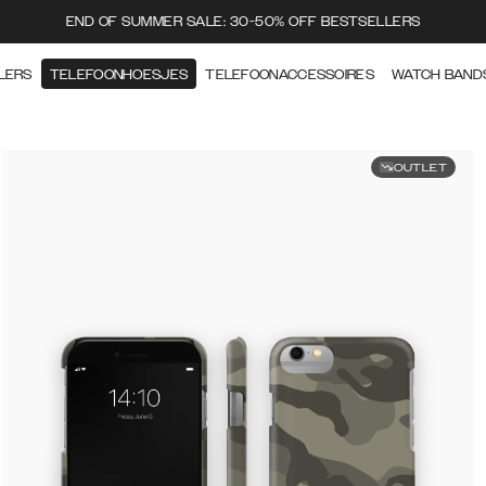
END OF SUMMER SALE: 30-50% OFF BESTSELLERS
LERS
TELEFOONHOESJES
TELEFOONACCESSOIRES
WATCH BAND
OUTLET