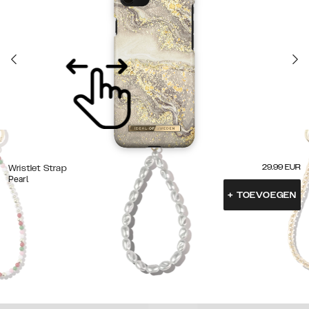
29.99
EUR
Wristlet Strap
Pearl
+
TOEVOEGEN