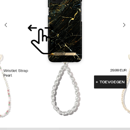
29.99
EUR
Wristlet Strap
Pearl
+
TOEVOEGEN