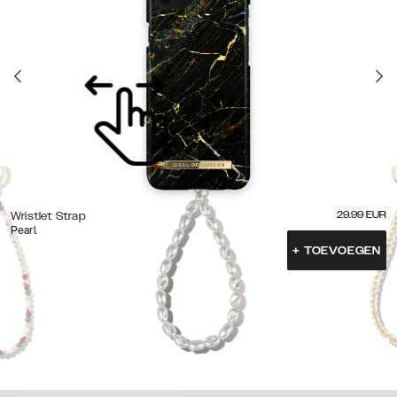
29.99
EUR
Wristlet Strap
Pearl
+
TOEVOEGEN