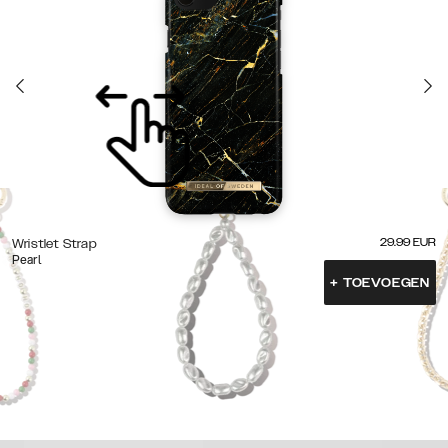
29.99
EUR
Wristlet Strap
Pearl
+
TOEVOEGEN