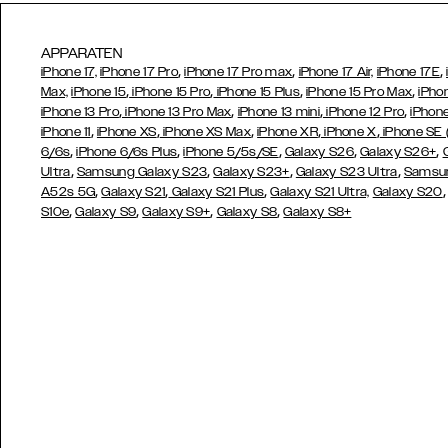
APPARATEN
,
,
,
iPhone 17,
iPhone 17 Pro
iPhone 17 Pro max
iPhone 17 Air,
iPhone 17E
,
,
,
,
Max,
iPhone 15
iPhone 15 Pro
iPhone 15 Plus
iPhone 15 Pro Max
iPho
,
,
,
,
iPhone 13 Pro
iPhone 13 Pro Max
iPhone 13 mini
iPhone 12 Pro
iPhone
,
,
,
,
,
iPhone 11
iPhone XS
iPhone XS Max
iPhone XR
iPhone X
iPhone SE
,
,
,
,
,
6/6s
iPhone 6/6s Plus
iPhone 5/5s/SE
Galaxy S26
Galaxy S26+
,
,
,
,
Ultra
Samsung Galaxy S23
Galaxy S23+
Galaxy S23 Ultra
Samsun
,
,
,
A52s 5G
Galaxy S21
Galaxy S21 Plus
Galaxy S21 Ultra,
Galaxy S20
,
,
,
,
S10e
Galaxy S9
Galaxy S9+
Galaxy S8
Galaxy S8+