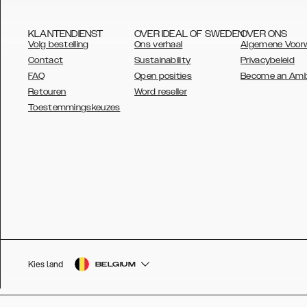
KLANTENDIENST
OVER IDEAL OF SWEDEN
OVER ONS
Volg bestelling
Ons verhaal
Algemene Voor
Contact
Sustainability
Privacybeleid
FAQ
Open posities
Become an Am
Retouren
Word reseller
AUSTRALIA
Toestemmingskeuzes
AUSTRIA
BELGIUM
CANADA
DANSK
DEUTSCH
ESPAÑOL
Kies land
BELGIUM
EU