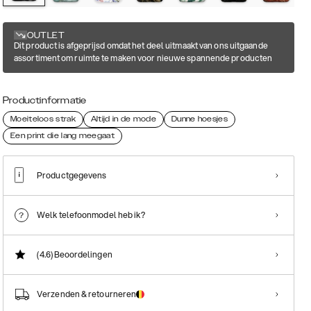
OUTLET
Dit product is afgeprijsd omdat het deel uitmaakt van ons uitgaande
assortiment om ruimte te maken voor nieuwe spannende producten
Productinformatie
Moeiteloos strak
Altijd in de mode
Dunne hoesjes
Een print die lang meegaat
Productgegevens
Welk telefoonmodel heb ik?
(4.6)
Beoordelingen
Verzenden & retourneren