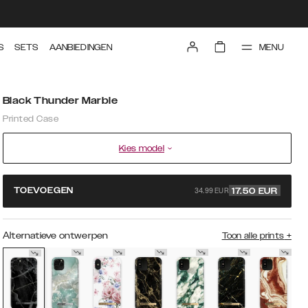
MENU
S
SETS
AANBIEDINGEN
Black Thunder Marble
Printed Case
Kies model
34.99 EUR
TOEVOEGEN
17.50
EUR
Alternatieve ontwerpen
Toon alle prints
+