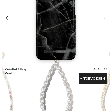
Wristlet Strap
29.99
EUR
Pearl
+
TOEVOEGEN