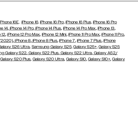
iPhone 16E,
iPhone 16,
iPhone 16 Pro,
iPhone 16 Plus,
iPhone 16 Pro
,
,
,
,
ne 14
iPhone 14 Pro,
iPhone 14 Plus
iPhone 14 Pro Max
iPhone 13
,
,
,
,
,
 12
iPhone 12 Pro Max
iPhone 12 Mini
iPhone 11 Pro Max
iPhone 11 Pro
,
,
,
,
,
 (2020)
iPhone 8
iPhone 8 Plus
iPhone 7
iPhone 7 Plus
iPhone
,
Galaxy S26 Ultra
Samsung Galaxy S25,
Galaxy S25+,
Galaxy S25
,
,
,
g Galaxy S22
Galaxy S22 Plus
Galaxy S22 Ultra
Galaxy A52/
,
,
,
,
,
Galaxy S20 Plus
Galaxy S20 Ultra
Galaxy S10
Galaxy S10+
Galaxy