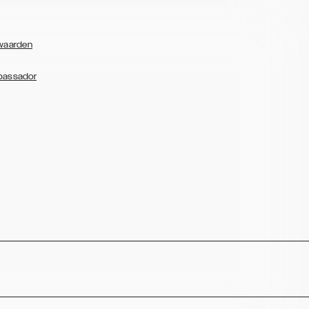
waarden
bassador