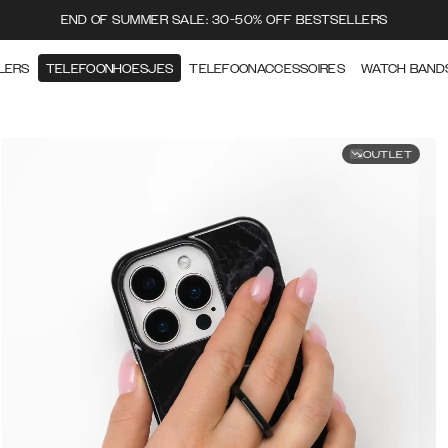
END OF SUMMER SALE: 30-50% OFF BESTSELLERS
LERS
TELEFOONHOESJES
TELEFOONACCESSOIRES
WATCH BAND
OUTLET