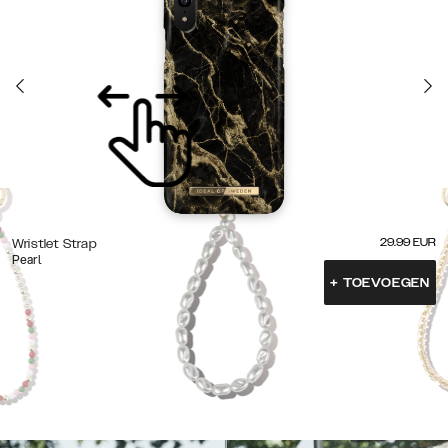
29.99
EUR
Wristlet Strap
Pearl
+
TOEVOEGEN