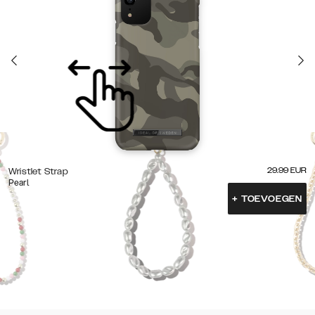
29.99
EUR
Wristlet Strap
Pearl
+
TOEVOEGEN