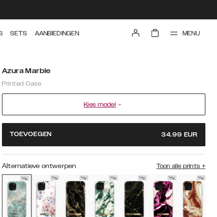
MENU
S
SETS
AANBIEDINGEN
Azura Marble
Printed Case
Kies model
TOEVOEGEN
34.99
EUR
Alternatieve ontwerpen
Toon alle prints
+