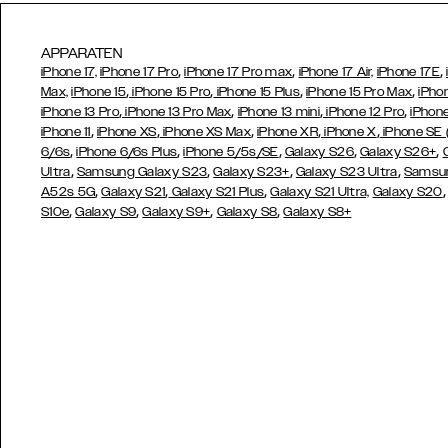
APPARATEN
,
,
,
iPhone 17,
iPhone 17 Pro
iPhone 17 Pro max
iPhone 17 Air,
iPhone 17E
,
,
,
,
Max,
iPhone 15
iPhone 15 Pro
iPhone 15 Plus
iPhone 15 Pro Max
iPho
,
,
,
,
iPhone 13 Pro
iPhone 13 Pro Max
iPhone 13 mini
iPhone 12 Pro
iPhone
,
,
,
,
,
iPhone 11
iPhone XS
iPhone XS Max
iPhone XR
iPhone X
iPhone SE
,
,
,
,
,
6/6s
iPhone 6/6s Plus
iPhone 5/5s/SE
Galaxy S26
Galaxy S26+
,
,
,
,
Ultra
Samsung Galaxy S23
Galaxy S23+
Galaxy S23 Ultra
Samsun
,
,
,
A52s 5G
Galaxy S21
Galaxy S21 Plus
Galaxy S21 Ultra,
Galaxy S20
,
,
,
,
S10e
Galaxy S9
Galaxy S9+
Galaxy S8
Galaxy S8+