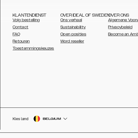
KLANTENDIENST
OVER IDEAL OF SWEDEN
OVER ONS
Volg bestelling
Ons verhaal
Algemene Voor
Contact
Sustainability
Privacybeleid
FAQ
Open posities
Become an Am
Retouren
Word reseller
AUSTRALIA
Toestemmingskeuzes
AUSTRIA
BELGIUM
CANADA
DANSK
DEUTSCH
ESPAÑOL
Kies land
BELGIUM
EU