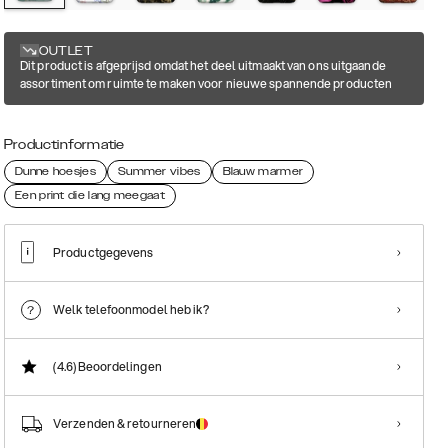
OUTLET
Dit product is afgeprijsd omdat het deel uitmaakt van ons uitgaande
assortiment om ruimte te maken voor nieuwe spannende producten
Productinformatie
Dunne hoesjes
Summer vibes
Blauw marmer
Een print die lang meegaat
Productgegevens
Welk telefoonmodel heb ik?
(4.6)
Beoordelingen
Verzenden & retourneren