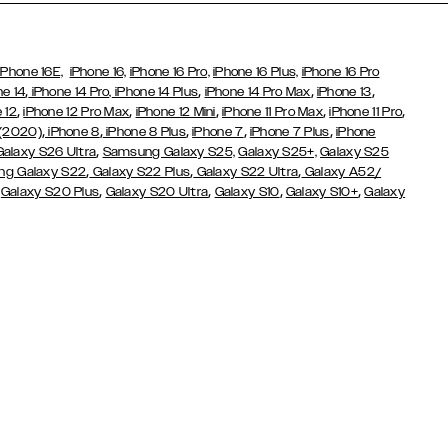
iPhone 16E,
iPhone 16,
iPhone 16 Pro,
iPhone 16 Plus,
iPhone 16 Pro
,
,
,
,
ne 14
iPhone 14 Pro,
iPhone 14 Plus
iPhone 14 Pro Max
iPhone 13
,
,
,
,
,
 12
iPhone 12 Pro Max
iPhone 12 Mini
iPhone 11 Pro Max
iPhone 11 Pro
,
,
,
,
,
 (2020)
iPhone 8
iPhone 8 Plus
iPhone 7
iPhone 7 Plus
iPhone
,
Galaxy S26 Ultra
Samsung Galaxy S25,
Galaxy S25+,
Galaxy S25
,
,
,
g Galaxy S22
Galaxy S22 Plus
Galaxy S22 Ultra
Galaxy A52/
,
,
,
,
,
Galaxy S20 Plus
Galaxy S20 Ultra
Galaxy S10
Galaxy S10+
Galaxy