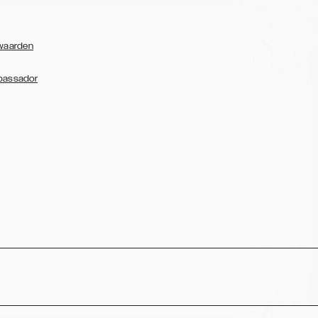
waarden
bassador