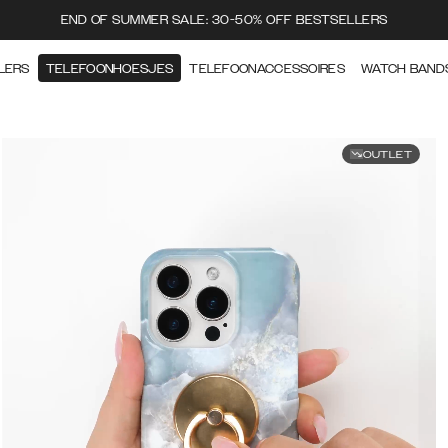
END OF SUMMER SALE: 30-50% OFF BESTSELLERS
LERS
TELEFOONHOESJES
TELEFOONACCESSOIRES
WATCH BAND
OUTLET