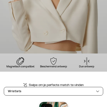
Magnetisch compatibel
Beschermend ontwerp
Dun ontwerp
Swipe om je perfecte match te vinden
Wristlets