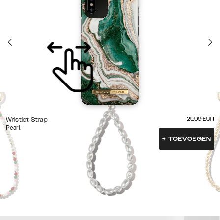
29.99
EUR
Wristlet Strap
Pearl
+
TOEVOEGEN