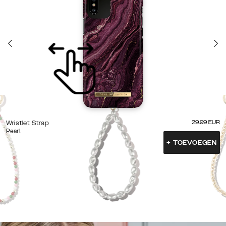
29.99
EUR
Wristlet Strap
Pearl
+
TOEVOEGEN