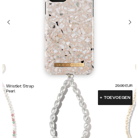
Wristlet Strap
29.99
EUR
Pearl
+
TOEVOEGEN