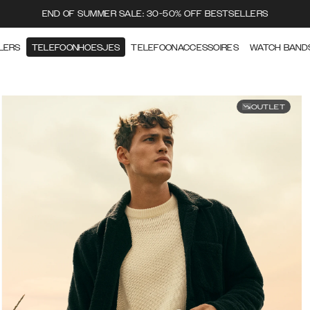
END OF SUMMER SALE: 30-50% OFF BESTSELLERS
LERS
TELEFOONHOESJES
TELEFOONACCESSOIRES
WATCH BAND
OUTLET