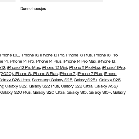
Dunne hoesjes
Portefeuille Hoes
iPhone 16E,
iPhone 16,
iPhone 16 Pro,
iPhone 16 Plus,
iPhone 16 Pro
,
,
,
,
ne 14
iPhone 14 Pro,
iPhone 14 Plus
iPhone 14 Pro Max
iPhone 13
,
,
,
,
,
 12
iPhone 12 Pro Max
iPhone 12 Mini
iPhone 11 Pro Max
iPhone 11 Pro
,
,
,
,
,
 (2020)
iPhone 8
iPhone 8 Plus
iPhone 7
iPhone 7 Plus
iPhone
,
Galaxy S26 Ultra
Samsung Galaxy S25,
Galaxy S25+,
Galaxy S25
,
,
,
g Galaxy S22
Galaxy S22 Plus
Galaxy S22 Ultra
Galaxy A52/
,
,
,
,
,
Galaxy S20 Plus
Galaxy S20 Ultra
Galaxy S10
Galaxy S10+
Galaxy