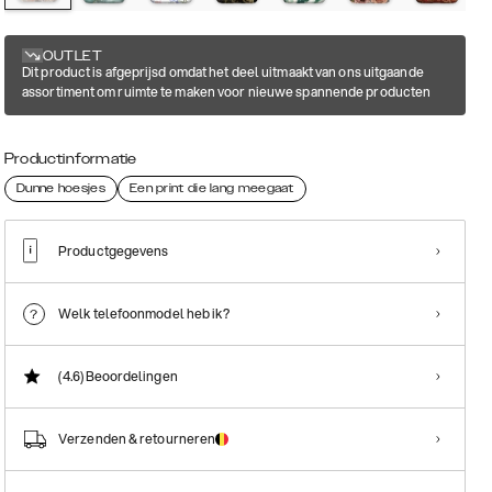
OUTLET
Dit product is afgeprijsd omdat het deel uitmaakt van ons uitgaande
assortiment om ruimte te maken voor nieuwe spannende producten
Productinformatie
Dunne hoesjes
Een print die lang meegaat
Productgegevens
Welk telefoonmodel heb ik?
(4.6)
Beoordelingen
Verzenden & retourneren