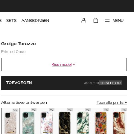
MENU
S
SETS
AANBIEDINGEN
Greige Terazzo
Printed Case
Kies model
34.99 EUR
TOEVOEGEN
10.50
EUR
Alternatieve ontwerpen
Toon alle prints
+