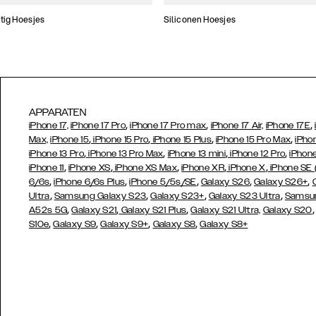
tig Hoesjes
Siliconen Hoesjes
APPARATEN
,
,
,
iPhone 17,
iPhone 17 Pro
iPhone 17 Pro max
iPhone 17 Air,
iPhone 17E
,
,
,
,
Max,
iPhone 15
iPhone 15 Pro
iPhone 15 Plus
iPhone 15 Pro Max
iPho
,
,
,
,
iPhone 13 Pro
iPhone 13 Pro Max
iPhone 13 mini
iPhone 12 Pro
iPhone
,
,
,
,
,
iPhone 11
iPhone XS
iPhone XS Max
iPhone XR
iPhone X
iPhone SE
,
,
,
,
,
6/6s
iPhone 6/6s Plus
iPhone 5/5s/SE
Galaxy S26
Galaxy S26+
,
,
,
,
Ultra
Samsung Galaxy S23
Galaxy S23+
Galaxy S23 Ultra
Samsun
,
,
,
A52s 5G
Galaxy S21
Galaxy S21 Plus
Galaxy S21 Ultra,
Galaxy S20
,
,
,
,
S10e
Galaxy S9
Galaxy S9+
Galaxy S8
Galaxy S8+