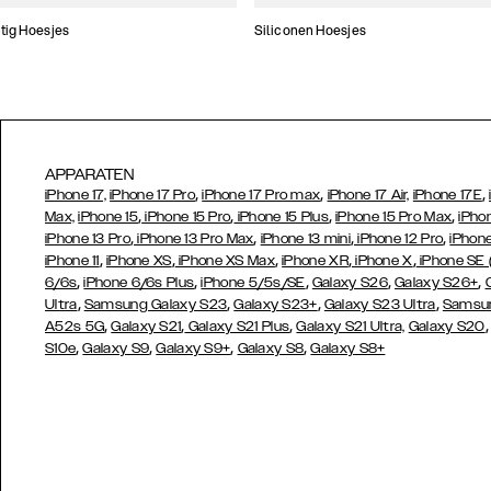
tig Hoesjes
Siliconen Hoesjes
APPARATEN
,
,
,
iPhone 17,
iPhone 17 Pro
iPhone 17 Pro max
iPhone 17 Air,
iPhone 17E
,
,
,
,
Max,
iPhone 15
iPhone 15 Pro
iPhone 15 Plus
iPhone 15 Pro Max
iPho
,
,
,
,
iPhone 13 Pro
iPhone 13 Pro Max
iPhone 13 mini
iPhone 12 Pro
iPhone
,
,
,
,
,
iPhone 11
iPhone XS
iPhone XS Max
iPhone XR
iPhone X
iPhone SE
,
,
,
,
,
6/6s
iPhone 6/6s Plus
iPhone 5/5s/SE
Galaxy S26
Galaxy S26+
,
,
,
,
Ultra
Samsung Galaxy S23
Galaxy S23+
Galaxy S23 Ultra
Samsun
,
,
,
A52s 5G
Galaxy S21
Galaxy S21 Plus
Galaxy S21 Ultra,
Galaxy S20
,
,
,
,
S10e
Galaxy S9
Galaxy S9+
Galaxy S8
Galaxy S8+