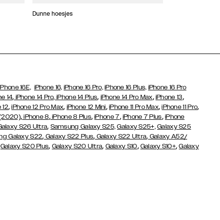
Dunne hoesjes
Portefeuille Hoes
iPhone 16E,
iPhone 16,
iPhone 16 Pro,
iPhone 16 Plus,
iPhone 16 Pro
,
,
,
,
ne 14
iPhone 14 Pro,
iPhone 14 Plus
iPhone 14 Pro Max
iPhone 13
,
,
,
,
,
 12
iPhone 12 Pro Max
iPhone 12 Mini
iPhone 11 Pro Max
iPhone 11 Pro
,
,
,
,
,
 (2020)
iPhone 8
iPhone 8 Plus
iPhone 7
iPhone 7 Plus
iPhone
,
Galaxy S26 Ultra
Samsung Galaxy S25,
Galaxy S25+,
Galaxy S25
,
,
,
g Galaxy S22
Galaxy S22 Plus
Galaxy S22 Ultra
Galaxy A52/
,
,
,
,
,
Galaxy S20 Plus
Galaxy S20 Ultra
Galaxy S10
Galaxy S10+
Galaxy