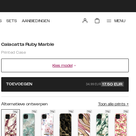
MENU
S
SETS
AANBIEDINGEN
Calacatta Ruby Marble
Printed Case
Kies model
34.99 EUR
TOEVOEGEN
17.50
EUR
Alternatieve ontwerpen
Toon alle prints
+