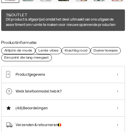
OUTLET
Dit product is afgeprijsd omdat het deel uitmaakt van ons uitgaande
assortiment om ruimte te maken voor nieuwe spannende producten
Productinformatie
Altijd in de mode
Lente vibes
Krachtig rood
Dunne hoesjes
Een print die lang meegaat
Productgegevens
Welk telefoonmodel heb ik?
(4.6)
Beoordelingen
Verzenden & retourneren