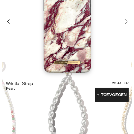
Wristlet Strap
29.99
EUR
Pearl
+
TOEVOEGEN