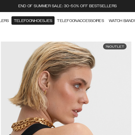
END OF SUMMER SALE: 30-50% OFF BESTSELLERS
LERS
TELEFOONHOESJES
TELEFOONACCESSOIRES
WATCH BAND
OUTLET