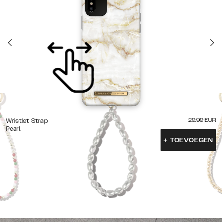
29.99
EUR
Wristlet Strap
Pearl
+
TOEVOEGEN