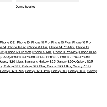
Dunne hoesjes
Portefeuille Hoes
iPhone 16E,
iPhone 16,
iPhone 16 Pro,
iPhone 16 Plus,
iPhone 16 Pro
,
,
,
,
ne 14
iPhone 14 Pro,
iPhone 14 Plus
iPhone 14 Pro Max
iPhone 13
,
,
,
,
,
 12
iPhone 12 Pro Max
iPhone 12 Mini
iPhone 11 Pro Max
iPhone 11 Pro
,
,
,
,
,
 (2020)
iPhone 8
iPhone 8 Plus
iPhone 7
iPhone 7 Plus
iPhone
,
Galaxy S26 Ultra
Samsung Galaxy S25,
Galaxy S25+,
Galaxy S25
,
,
,
g Galaxy S22
Galaxy S22 Plus
Galaxy S22 Ultra
Galaxy A52/
,
,
,
,
,
Galaxy S20 Plus
Galaxy S20 Ultra
Galaxy S10
Galaxy S10+
Galaxy