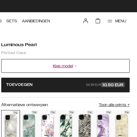
MENU
S
SETS
AANBIEDINGEN
Luminous Pearl
Printed Case
Kies model
34.99 EUR
TOEVOEGEN
10.50
EUR
Alternatieve ontwerpen
Toon alle prints
+