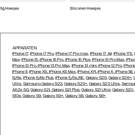
tig Hoesjes
Siliconen Hoesjes
APPARATEN
,
,
,
iPhone 17,
iPhone 17 Pro
iPhone 17 Pro max
iPhone 17 Air,
iPhone 17E
,
,
,
,
Max,
iPhone 15
iPhone 15 Pro
iPhone 15 Plus
iPhone 15 Pro Max
iPho
,
,
,
,
iPhone 13 Pro
iPhone 13 Pro Max
iPhone 13 mini
iPhone 12 Pro
iPhone
,
,
,
,
,
iPhone 11
iPhone XS
iPhone XS Max
iPhone XR
iPhone X
iPhone SE
,
,
,
,
,
6/6s
iPhone 6/6s Plus
iPhone 5/5s/SE
Galaxy S26
Galaxy S26+
,
,
,
,
Ultra
Samsung Galaxy S23
Galaxy S23+
Galaxy S23 Ultra
Samsun
,
,
,
A52s 5G
Galaxy S21
Galaxy S21 Plus
Galaxy S21 Ultra,
Galaxy S20
,
,
,
,
S10e
Galaxy S9
Galaxy S9+
Galaxy S8
Galaxy S8+