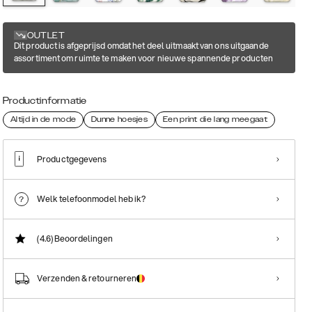
OUTLET
Dit product is afgeprijsd omdat het deel uitmaakt van ons uitgaande
assortiment om ruimte te maken voor nieuwe spannende producten
Productinformatie
Altijd in de mode
Dunne hoesjes
Een print die lang meegaat
Productgegevens
Welk telefoonmodel heb ik?
(4.6)
Beoordelingen
Verzenden & retourneren