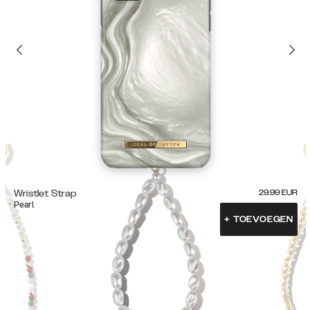
Wristlet Strap
29.99
EUR
Pearl
+
TOEVOEGEN