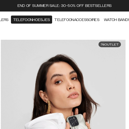
END OF SUMMER SALE: 30-50% OFF BESTSELLERS
LERS
TELEFOONHOESJES
TELEFOONACCESSOIRES
WATCH BAND
OUTLET