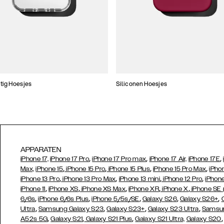
tig Hoesjes
Siliconen Hoesjes
APPARATEN
,
,
,
iPhone 17,
iPhone 17 Pro
iPhone 17 Pro max
iPhone 17 Air,
iPhone 17E
,
,
,
,
Max,
iPhone 15
iPhone 15 Pro
iPhone 15 Plus
iPhone 15 Pro Max
iPho
,
,
,
,
iPhone 13 Pro
iPhone 13 Pro Max
iPhone 13 mini
iPhone 12 Pro
iPhone
,
,
,
,
,
iPhone 11
iPhone XS
iPhone XS Max
iPhone XR
iPhone X
iPhone SE
,
,
,
,
,
6/6s
iPhone 6/6s Plus
iPhone 5/5s/SE
Galaxy S26
Galaxy S26+
,
,
,
,
Ultra
Samsung Galaxy S23
Galaxy S23+
Galaxy S23 Ultra
Samsun
,
,
,
A52s 5G
Galaxy S21
Galaxy S21 Plus
Galaxy S21 Ultra,
Galaxy S20