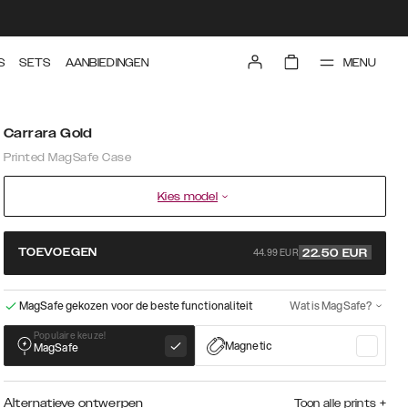
MENU
S
SETS
AANBIEDINGEN
Carrara Gold
Printed MagSafe Case
Kies model
44.99 EUR
TOEVOEGEN
22.50
EUR
MagSafe gekozen voor de beste functionaliteit
Wat is MagSafe?
Populaire keuze!
Magnetic
MagSafe
Alternatieve ontwerpen
Toon alle prints
+