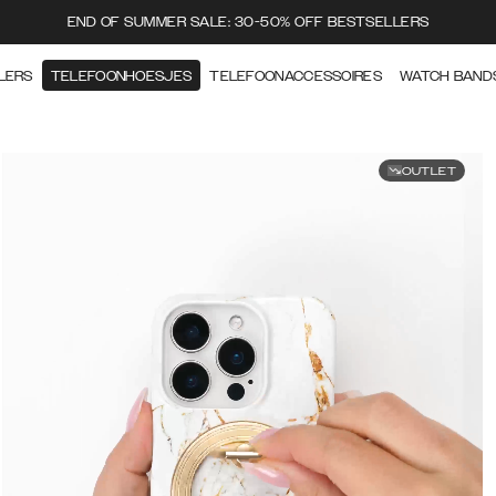
END OF SUMMER SALE: 30-50% OFF BESTSELLERS
LERS
TELEFOONHOESJES
TELEFOONACCESSOIRES
WATCH BAND
OUTLET