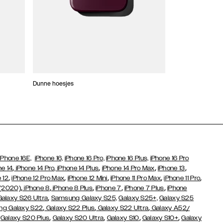
Dunne hoesjes
Portefeuille Hoes
iPhone 16E,
iPhone 16,
iPhone 16 Pro,
iPhone 16 Plus,
iPhone 16 Pro
,
,
,
,
ne 14
iPhone 14 Pro,
iPhone 14 Plus
iPhone 14 Pro Max
iPhone 13
,
,
,
,
,
 12
iPhone 12 Pro Max
iPhone 12 Mini
iPhone 11 Pro Max
iPhone 11 Pro
,
,
,
,
,
 (2020)
iPhone 8
iPhone 8 Plus
iPhone 7
iPhone 7 Plus
iPhone
,
Galaxy S26 Ultra
Samsung Galaxy S25,
Galaxy S25+,
Galaxy S25
,
,
,
g Galaxy S22
Galaxy S22 Plus
Galaxy S22 Ultra
Galaxy A52/
,
,
,
,
,
Galaxy S20 Plus
Galaxy S20 Ultra
Galaxy S10
Galaxy S10+
Galaxy