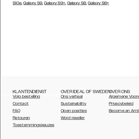
,
,
,
,
S10e
Galaxy S9
Galaxy S9+
Galaxy S8
Galaxy S8+
KLANTENDIENST
OVER IDEAL OF SWEDEN
OVER ONS
Volg bestelling
Ons verhaal
Algemene Voor
Contact
Sustainability
Privacybeleid
FAQ
Open posities
Become an Am
Retouren
Word reseller
AUSTRALIA
Toestemmingskeuzes
AUSTRIA