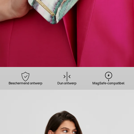
Beschermend ontwerp
Dun ontwerp
MagSafe-compatibel