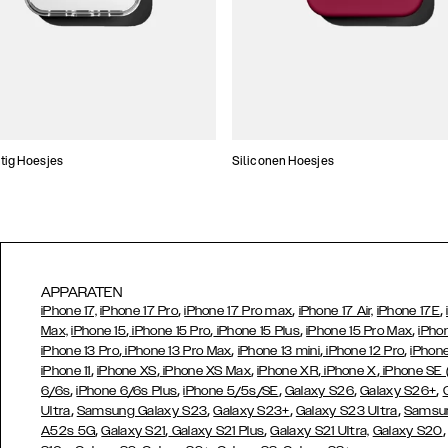
tig Hoesjes
Siliconen Hoesjes
APPARATEN
,
,
,
iPhone 17,
iPhone 17 Pro
iPhone 17 Pro max
iPhone 17 Air,
iPhone 17E
,
,
,
,
Max,
iPhone 15
iPhone 15 Pro
iPhone 15 Plus
iPhone 15 Pro Max
iPho
,
,
,
,
iPhone 13 Pro
iPhone 13 Pro Max
iPhone 13 mini
iPhone 12 Pro
iPhone
,
,
,
,
,
iPhone 11
iPhone XS
iPhone XS Max
iPhone XR
iPhone X
iPhone SE
,
,
,
,
,
6/6s
iPhone 6/6s Plus
iPhone 5/5s/SE
Galaxy S26
Galaxy S26+
,
,
,
,
Ultra
Samsung Galaxy S23
Galaxy S23+
Galaxy S23 Ultra
Samsun
,
,
,
A52s 5G
Galaxy S21
Galaxy S21 Plus
Galaxy S21 Ultra,
Galaxy S20