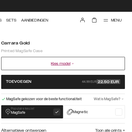
MENU
S
SETS
AANBIEDINGEN
Carrara Gold
Printed MagSafe Case
Kies model
44.99 EUR
TOEVOEGEN
22.50
EUR
MagSafe gekozen voor de beste functionaliteit
Wat is MagSafe?
Populaire keuze!
Magnetic
MagSafe
Alternatieve ontwerpen
Toon alle prints
+