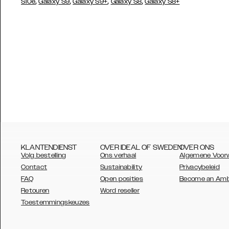
,
,
,
,
S10e
Galaxy S9
Galaxy S9+
Galaxy S8
Galaxy S8+
KLANTENDIENST
OVER IDEAL OF SWEDEN
OVER ONS
Volg bestelling
Ons verhaal
Algemene Voor
Contact
Sustainability
Privacybeleid
FAQ
Open posities
Become an Am
Retouren
Word reseller
AUSTRALIA
Toestemmingskeuzes
AUSTRIA