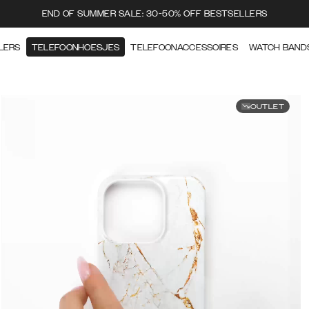
END OF SUMMER SALE: 30-50% OFF BESTSELLERS
LERS
TELEFOONHOESJES
TELEFOONACCESSOIRES
WATCH BAND
OUTLET