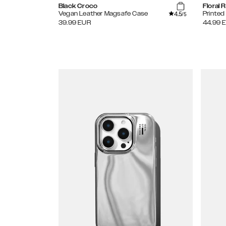
Black Croco
Floral
4.5
Vegan Leather Magsafe Case
Printe
/5
39.99
EUR
44.99