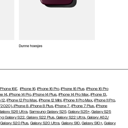
Dunne hoesjes
Portefeuille Hoes
iPhone 16E,
iPhone 16,
iPhone 16 Pro,
iPhone 16 Plus,
iPhone 16 Pro
,
,
,
,
ne 14
iPhone 14 Pro,
iPhone 14 Plus
iPhone 14 Pro Max
iPhone 13
,
,
,
,
,
 12
iPhone 12 Pro Max
iPhone 12 Mini
iPhone 11 Pro Max
iPhone 11 Pro
,
,
,
,
,
 (2020)
iPhone 8
iPhone 8 Plus
iPhone 7
iPhone 7 Plus
iPhone
,
Galaxy S26 Ultra
Samsung Galaxy S25,
Galaxy S25+,
Galaxy S25
,
,
,
g Galaxy S22
Galaxy S22 Plus
Galaxy S22 Ultra
Galaxy A52/
,
,
,
,
,
Galaxy S20 Plus
Galaxy S20 Ultra
Galaxy S10
Galaxy S10+
Galaxy