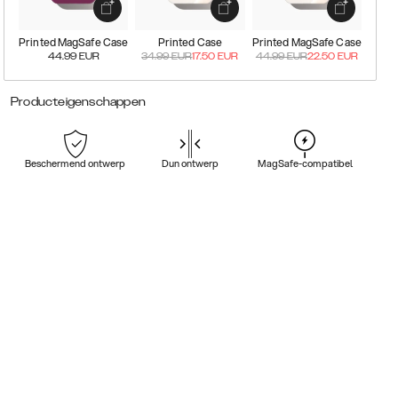
Printed MagSafe Case
Printed Case
Printed MagSafe Case
44.99
EUR
34.99
EUR
17.50
EUR
44.99
EUR
22.50
EUR
Producteigenschappen
Beschermend ontwerp
Dun ontwerp
MagSafe-compatibel