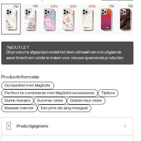
50%
50%
50%
OUTLET
Dit product is afgeprijsd omdat het deel uitmaakt van ons uitgaande
assortiment om ruimte te maken voor nieuwe spannende producten
Productinformatie
Compatibel met MagSafe
Perfect te combineren met MagSafe-accessoires
Tijdloos
Dunne hoesjes
Summer vibes
Golden hour vibes
Klassiek marmer
Een print die lang meegaat
Productgegevens