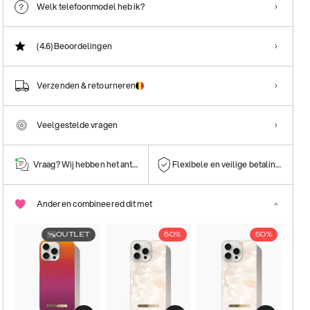
Welk telefoonmodel heb ik?
(4.6)
Beoordelingen
Verzenden & retourneren
Veelgestelde vragen
Vraag? Wij hebben het antwoord!
Flexibele en veilige betalingen
Anderen combineered dit met
OUTLET
50%
50%