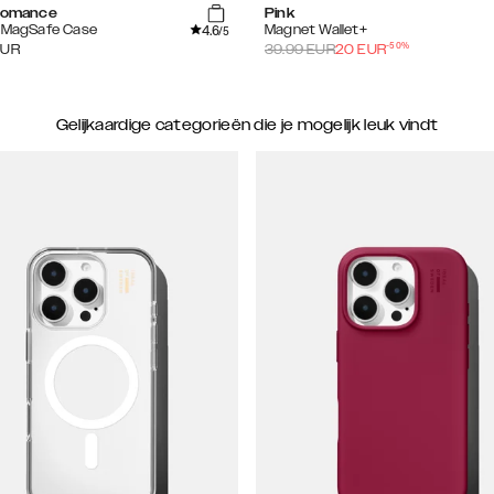
 Romance
Pink
4.6
d MagSafe Case
Magnet Wallet+
/5
-
50
%
EUR
39.99
EUR
20
EUR
Gelijkaardige categorieën die je mogelijk leuk vindt