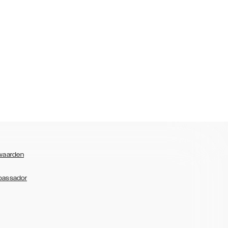
waarden
bassador