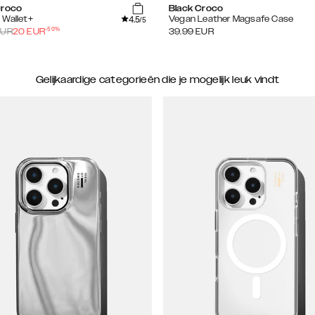
Croco
Black Croco
4.5
 Wallet+
Vegan Leather Magsafe Case
/5
-
50
%
UR
20
EUR
39.99
EUR
Gelijkaardige categorieën die je mogelijk leuk vindt