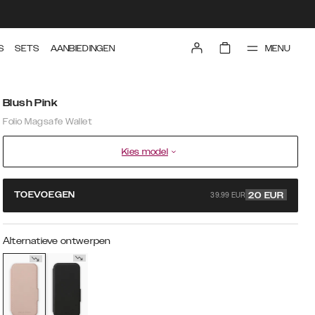
MENU
S
SETS
AANBIEDINGEN
Blush Pink
Folio Magsafe Wallet
Kies model
39.99 EUR
TOEVOEGEN
20
EUR
Alternatieve ontwerpen