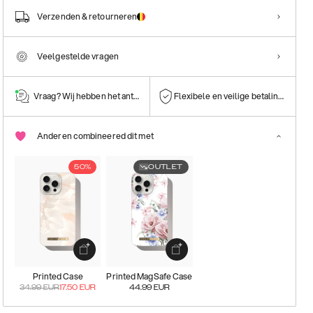
Verzenden & retourneren
Veelgestelde vragen
Vraag? Wij hebben het antwoord!
Flexibele en veilige betalingen
Anderen combineered dit met
50%
OUTLET
Printed Case
Printed MagSafe Case
34.99
EUR
17.50
EUR
44.99
EUR