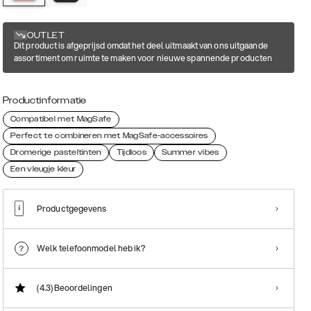
OUTLET
Dit product is afgeprijsd omdat het deel uitmaakt van ons uitgaande
assortiment om ruimte te maken voor nieuwe spannende producten
Productinformatie
Compatibel met MagSafe
Perfect te combineren met MagSafe-accessoires
Dromerige pasteltinten
Tijdloos
Summer vibes
Een vleugje kleur
Productgegevens
Welk telefoonmodel heb ik?
(4.3)
Beoordelingen