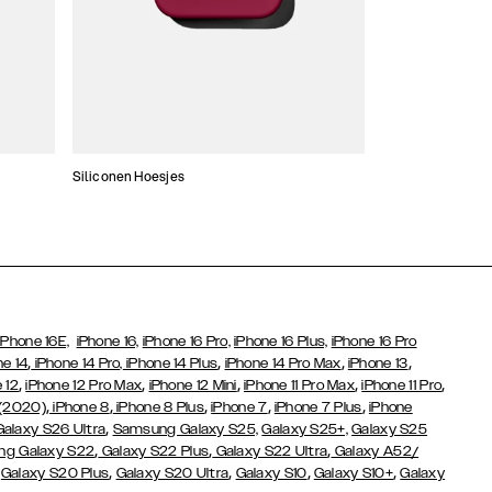
Siliconen Hoesjes
Dunne hoesjes
iPhone 16E,
iPhone 16,
iPhone 16 Pro,
iPhone 16 Plus,
iPhone 16 Pro
,
,
,
,
ne 14
iPhone 14 Pro,
iPhone 14 Plus
iPhone 14 Pro Max
iPhone 13
,
,
,
,
,
 12
iPhone 12 Pro Max
iPhone 12 Mini
iPhone 11 Pro Max
iPhone 11 Pro
,
,
,
,
,
 (2020)
iPhone 8
iPhone 8 Plus
iPhone 7
iPhone 7 Plus
iPhone
,
Galaxy S26 Ultra
Samsung Galaxy S25,
Galaxy S25+,
Galaxy S25
,
,
,
g Galaxy S22
Galaxy S22 Plus
Galaxy S22 Ultra
Galaxy A52/
,
,
,
,
,
Galaxy S20 Plus
Galaxy S20 Ultra
Galaxy S10
Galaxy S10+
Galaxy