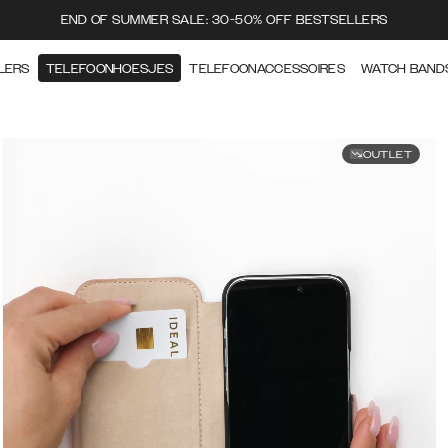
END OF SUMMER SALE: 30-50% OFF BESTSELLERS
LERS
TELEFOONHOESJES
TELEFOONACCESSOIRES
WATCH BAND
OUTLET