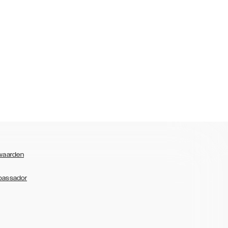
waarden
bassador