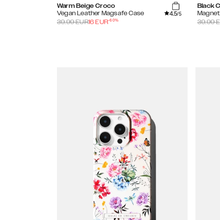
Warm Beige Croco
Black 
4.5
Vegan Leather Magsafe Case
Magnet
/5
-
60
%
39.99
EUR
16
EUR
39.99
E