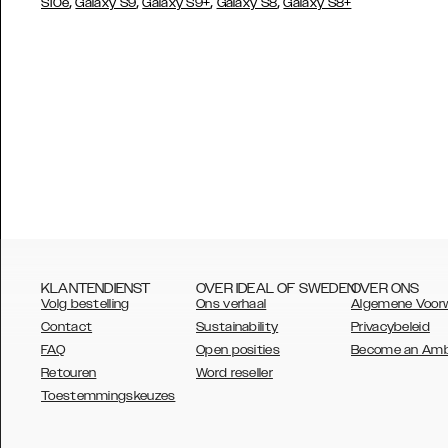
,
,
,
,
S10e
Galaxy S9
Galaxy S9+
Galaxy S8
Galaxy S8+
KLANTENDIENST
OVER IDEAL OF SWEDEN
OVER ONS
Volg bestelling
Ons verhaal
Algemene Voor
Contact
Sustainability
Privacybeleid
FAQ
Open posities
Become an Am
Retouren
Word reseller
AUSTRALIA
Toestemmingskeuzes
AUSTRIA