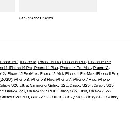
Stickers and Charms
Kaarthouders
iPhone 16E,
iPhone 16,
iPhone 16 Pro,
iPhone 16 Plus,
iPhone 16 Pro
,
,
,
,
ne 14
iPhone 14 Pro,
iPhone 14 Plus
iPhone 14 Pro Max
iPhone 13
,
,
,
,
,
 12
iPhone 12 Pro Max
iPhone 12 Mini
iPhone 11 Pro Max
iPhone 11 Pro
,
,
,
,
,
 (2020)
iPhone 8
iPhone 8 Plus
iPhone 7
iPhone 7 Plus
iPhone
,
Galaxy S26 Ultra
Samsung Galaxy S25,
Galaxy S25+,
Galaxy S25
,
,
,
g Galaxy S22
Galaxy S22 Plus
Galaxy S22 Ultra
Galaxy A52/
,
,
,
,
,
Galaxy S20 Plus
Galaxy S20 Ultra
Galaxy S10
Galaxy S10+
Galaxy