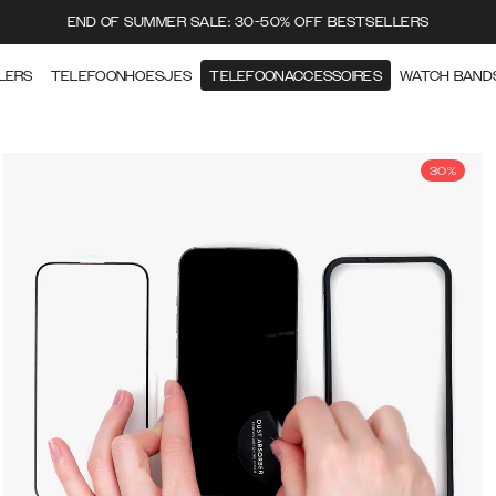
END OF SUMMER SALE: 30-50% OFF BESTSELLERS
LERS
TELEFOONHOESJES
TELEFOONACCESSOIRES
WATCH BAND
30%