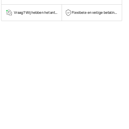
Vraag? Wij hebben het antwoord!
Flexibele en veilige betalingen