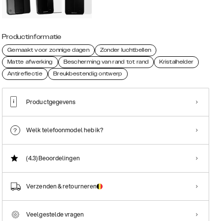
Productinformatie
Gemaakt voor zonnige dagen
Zonder luchtbellen
Matte afwerking
Bescherming van rand tot rand
Kristalhelder
Antireflectie
Breukbestendig ontwerp
Productgegevens
Welk telefoonmodel heb ik?
(4.3)
Beoordelingen
Verzenden & retourneren
Veelgestelde vragen