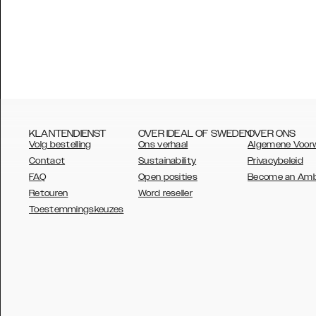
KLANTENDIENST
OVER IDEAL OF SWEDEN
OVER ONS
Volg bestelling
Ons verhaal
Algemene Voor
Contact
Sustainability
Privacybeleid
FAQ
Open posities
Become an Am
Retouren
Word reseller
AUSTRALIA
Toestemmingskeuzes
AUSTRIA
BELGIUM
CANADA
DANSK