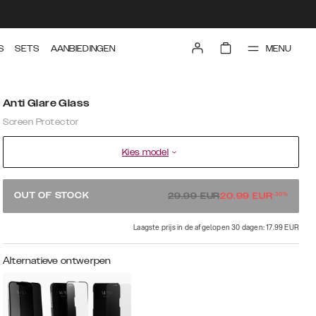
MENU
S
SETS
AANBIEDINGEN
Anti Glare Glass
Screen Protector
Kies model
-
30
%
OUT OF STOCK
29.99
EUR
20.99
EUR
Laagste prijs in de afgelopen 30 dagen: 17.99 EUR
Alternatieve ontwerpen