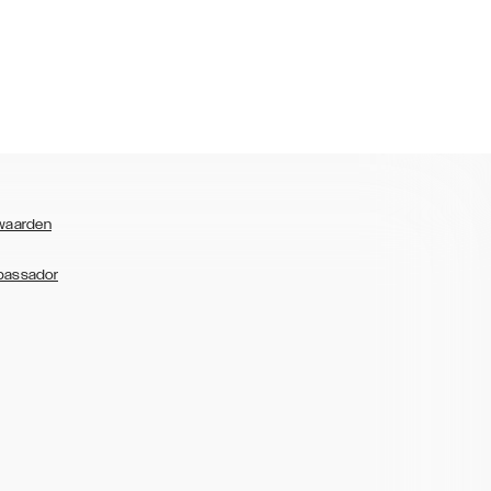
waarden
bassador