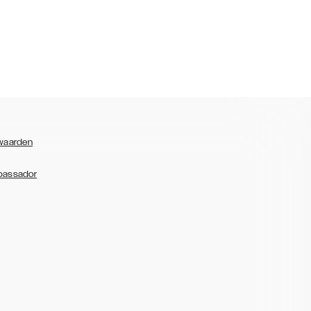
waarden
bassador