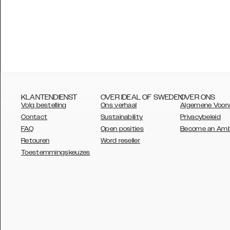
KLANTENDIENST
OVER IDEAL OF SWEDEN
OVER ONS
Volg bestelling
Ons verhaal
Algemene Voor
Contact
Sustainability
Privacybeleid
FAQ
Open posities
Become an Am
Retouren
Word reseller
AUSTRALIA
Toestemmingskeuzes
AUSTRIA
BELGIUM
CANADA
DANSK