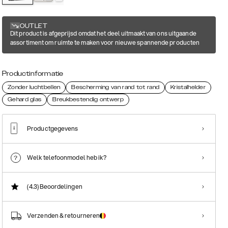
OUTLET
Dit product is afgeprijsd omdat het deel uitmaakt van ons uitgaande
assortiment om ruimte te maken voor nieuwe spannende producten
Productinformatie
Zonder luchtbellen
Bescherming van rand tot rand
Kristalhelder
Gehard glas
Breukbestendig ontwerp
Productgegevens
Welk telefoonmodel heb ik?
(4.3)
Beoordelingen
Verzenden & retourneren