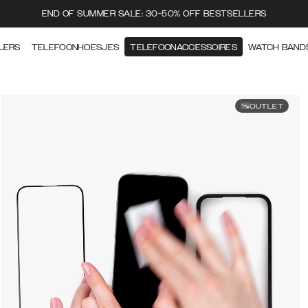
END OF SUMMER SALE: 30-50% OFF BESTSELLERS
LERS
TELEFOONHOESJES
TELEFOONACCESSOIRES
WATCH BAND
OUTLET