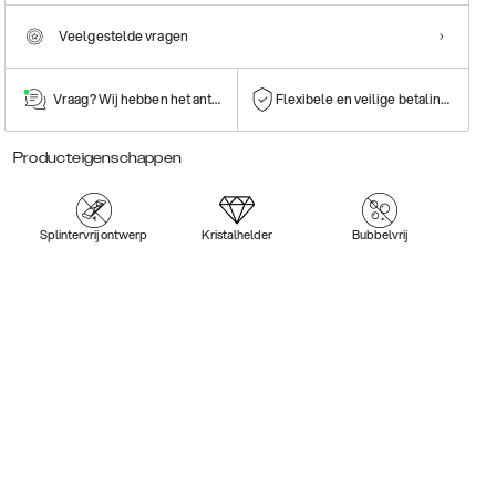
Veelgestelde vragen
Vraag? Wij hebben het antwoord!
Flexibele en veilige betalingen
Producteigenschappen
Splintervrij ontwerp
Kristalhelder
Bubbelvrij