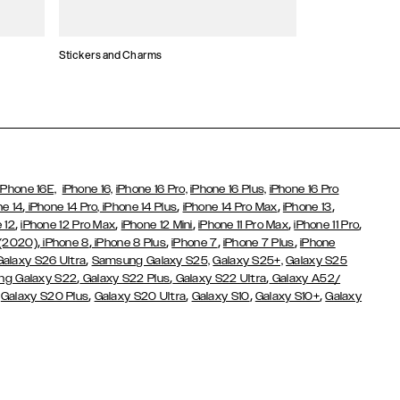
Stickers and Charms
Kaarthouders
iPhone 16E,
iPhone 16,
iPhone 16 Pro,
iPhone 16 Plus,
iPhone 16 Pro
,
,
,
,
ne 14
iPhone 14 Pro,
iPhone 14 Plus
iPhone 14 Pro Max
iPhone 13
,
,
,
,
,
 12
iPhone 12 Pro Max
iPhone 12 Mini
iPhone 11 Pro Max
iPhone 11 Pro
,
,
,
,
,
 (2020)
iPhone 8
iPhone 8 Plus
iPhone 7
iPhone 7 Plus
iPhone
,
Galaxy S26 Ultra
Samsung Galaxy S25,
Galaxy S25+,
Galaxy S25
,
,
,
g Galaxy S22
Galaxy S22 Plus
Galaxy S22 Ultra
Galaxy A52/
,
,
,
,
,
Galaxy S20 Plus
Galaxy S20 Ultra
Galaxy S10
Galaxy S10+
Galaxy