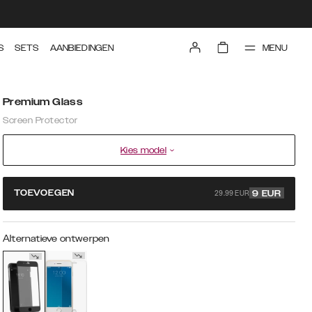
MENU
S
SETS
AANBIEDINGEN
Premium Glass
Screen Protector
Kies model
29.99 EUR
TOEVOEGEN
9
EUR
Alternatieve ontwerpen