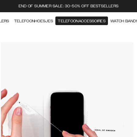
END OF SUMMER SALE: 30-50% OFF BESTSELLERS
LERS
TELEFOONHOESJES
TELEFOONACCESSOIRES
WATCH BAND