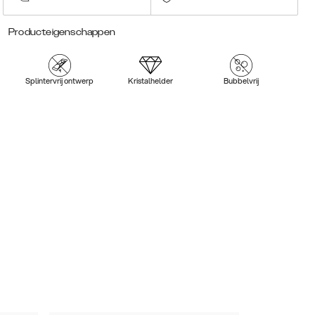
Producteigenschappen
Splintervrij ontwerp
Kristalhelder
Bubbelvrij