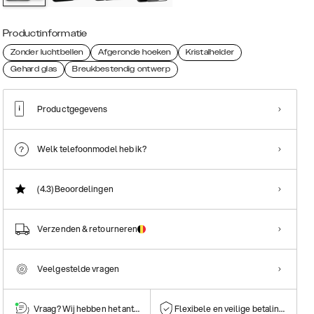
Productinformatie
Zonder luchtbellen
Afgeronde hoeken
Kristalhelder
Gehard glas
Breukbestendig ontwerp
Productgegevens
Welk telefoonmodel heb ik?
(4.3)
Beoordelingen
Verzenden & retourneren
Veelgestelde vragen
Vraag? Wij hebben het antwoord!
Flexibele en veilige betalingen