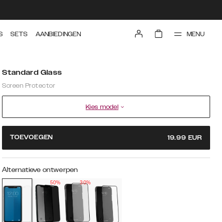
MENU
S
SETS
AANBIEDINGEN
Standard Glass
Screen Protector
Kies model
TOEVOEGEN
19.99
EUR
Alternatieve ontwerpen
50%
30%