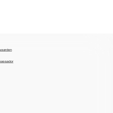
waarden
bassador