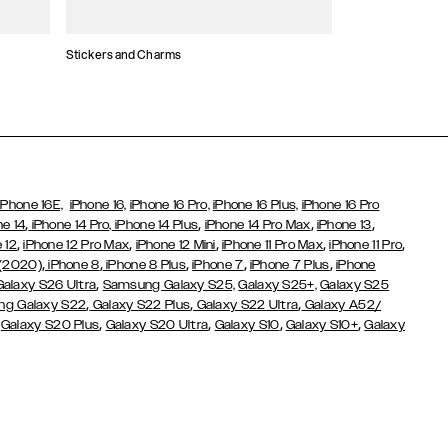
Stickers and Charms
Kaarthouders
iPhone 16E,
iPhone 16,
iPhone 16 Pro,
iPhone 16 Plus,
iPhone 16 Pro
,
,
,
,
ne 14
iPhone 14 Pro,
iPhone 14 Plus
iPhone 14 Pro Max
iPhone 13
,
,
,
,
,
 12
iPhone 12 Pro Max
iPhone 12 Mini
iPhone 11 Pro Max
iPhone 11 Pro
,
,
,
,
,
 (2020)
iPhone 8
iPhone 8 Plus
iPhone 7
iPhone 7 Plus
iPhone
,
Galaxy S26 Ultra
Samsung Galaxy S25,
Galaxy S25+,
Galaxy S25
,
,
,
g Galaxy S22
Galaxy S22 Plus
Galaxy S22 Ultra
Galaxy A52/
,
,
,
,
,
Galaxy S20 Plus
Galaxy S20 Ultra
Galaxy S10
Galaxy S10+
Galaxy