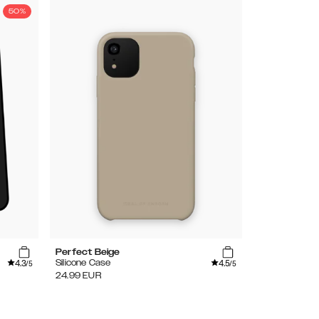
50%
Perfect Beige
4.3
4.5
Silicone Case
/5
/5
24.99
EUR