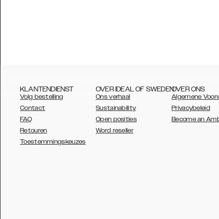
KLANTENDIENST
OVER IDEAL OF SWEDEN
OVER ONS
Volg bestelling
Ons verhaal
Algemene Voor
Contact
Sustainability
Privacybeleid
FAQ
Open posities
Become an Am
Retouren
Word reseller
AUSTRALIA
Toestemmingskeuzes
AUSTRIA
BELGIUM
CANADA
DANSK