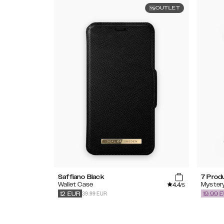
OUTLET
Saffiano Black
7 Prod
4.4
Wallet Case
Myster
/5
39.99 EUR
12
EUR
19.99
E