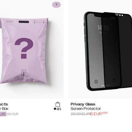
ucts
Privacy Glass
4
y Box
Screen Protector
/5
-
50
%
250 EUR
29.99
EUR
15
EUR
UR