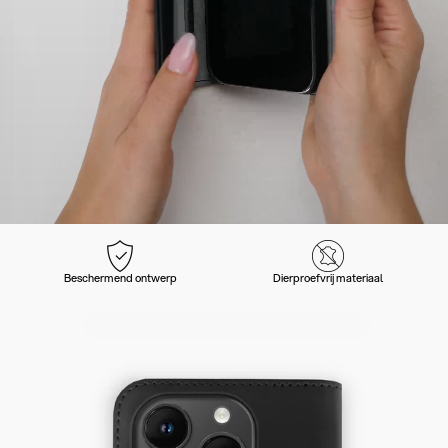
Beschermend ontwerp
Dierproefvrij materiaal