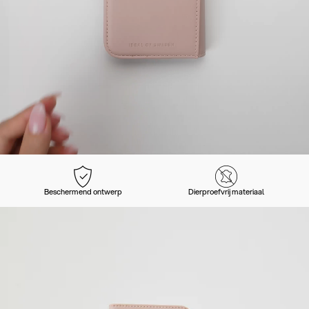
Beschermend ontwerp
Dierproefvrij materiaal