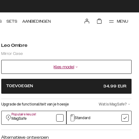
MENU
S
SETS
AANBIEDINGEN
Leo Ombre
Mirror Case
Kies model
TOEVOEGEN
34.99
EUR
Upgrade de functionaliteit van je hoesje
Wat is MagSafe?
Populaire keuze!
Standard
MagSafe
Alternatieve ontwerpen