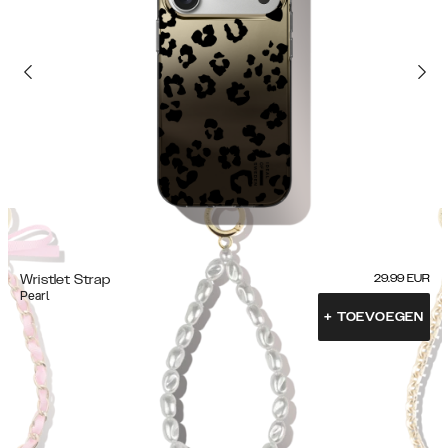
Wristlet Strap
29.99
EUR
Pearl
+
TOEVOEGEN