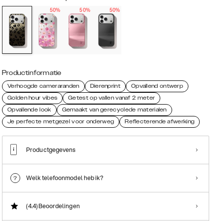
50%
50%
50%
Productinformatie
Verhoogde cameraranden
Dierenprint
Opvallend ontwerp
Golden hour vibes
Getest op vallen vanaf 2 meter
Opvallende look
Gemaakt van gerecyclede materialen
Je perfecte metgezel voor onderweg
Reflecterende afwerking
Productgegevens
Welk telefoonmodel heb ik?
(4.4)
Beoordelingen