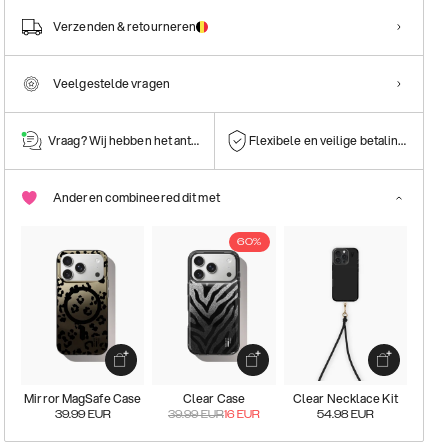
Verzenden & retourneren
Veelgestelde vragen
Vraag? Wij hebben het antwoord!
Flexibele en veilige betalingen
Anderen combineered dit met
60%
Mirror MagSafe Case
Clear Case
Clear Necklace Kit
39.99
EUR
39.99
EUR
16
EUR
54.98
EUR