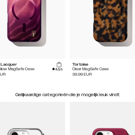
 Lacquer
Tortoise
4.5
 Glow MagSafe Case
Clear MagSafe Case
/5
EUR
39.99
EUR
Gelijkaardige categorieën die je mogelijk leuk vindt