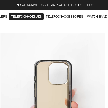
END OF SUMMER SALE: 30-50% OFF BESTSELLERS
LERS
TELEFOONHOESJES
TELEFOONACCESSOIRES
WATCH BAND