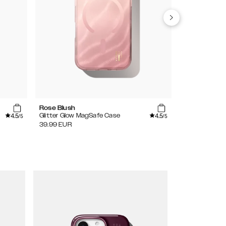
Rose Blush
Black
4.5
4.5
Glitter Glow MagSafe Case
Pearlised Cas
/5
/5
39.99
EUR
39.99
EUR
20