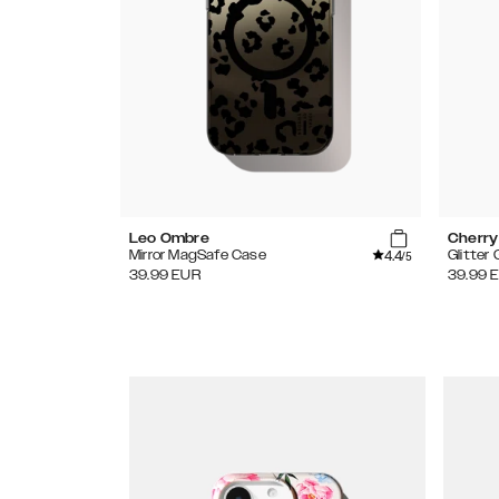
Leo Ombre
Cherry
4.4
Mirror MagSafe Case
Glitter
/5
39.99
EUR
39.99