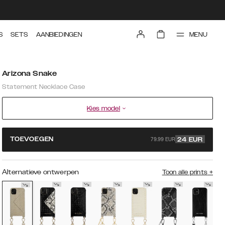
MENU
S
SETS
AANBIEDINGEN
Arizona Snake
Statement Necklace Case
Kies model
79.99 EUR
TOEVOEGEN
24
EUR
Alternatieve ontwerpen
Toon alle prints
+