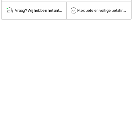
Vraag? Wij hebben het antwoord!
Flexibele en veilige betalingen