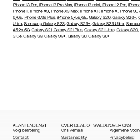
,
,
,
,
iPhone 13 Pro
iPhone 13 Pro Max
iPhone 13 mini
iPhone 12 Pro
iPhone
,
,
,
,
,
iPhone 11
iPhone XS
iPhone XS Max
iPhone XR
iPhone X
iPhone SE
,
,
,
,
,
6/6s
iPhone 6/6s Plus
iPhone 5/5s/SE
Galaxy S26
Galaxy S26+
,
,
,
,
Ultra
Samsung Galaxy S23
Galaxy S23+
Galaxy S23 Ultra
Samsun
,
,
,
A52s 5G
Galaxy S21
Galaxy S21 Plus
Galaxy S21 Ultra,
Galaxy S20
,
,
,
,
S10e
Galaxy S9
Galaxy S9+
Galaxy S8
Galaxy S8+
KLANTENDIENST
OVER IDEAL OF SWEDEN
OVER ONS
Volg bestelling
Ons verhaal
Algemene Voor
Contact
Sustainability
Privacybeleid