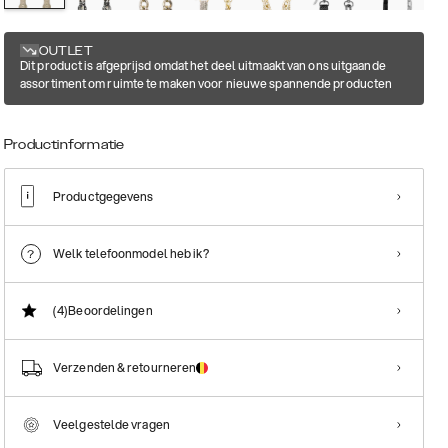
OUTLET
Dit product is afgeprijsd omdat het deel uitmaakt van ons uitgaande
assortiment om ruimte te maken voor nieuwe spannende producten
Productinformatie
Productgegevens
Welk telefoonmodel heb ik?
(4)
Beoordelingen
Verzenden & retourneren
Veelgestelde vragen