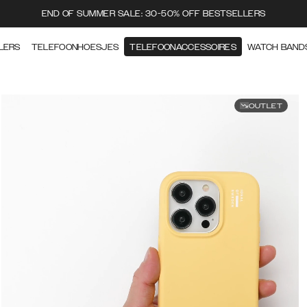
END OF SUMMER SALE: 30-50% OFF BESTSELLERS
LERS
TELEFOONHOESJES
TELEFOONACCESSOIRES
WATCH BAND
OUTLET