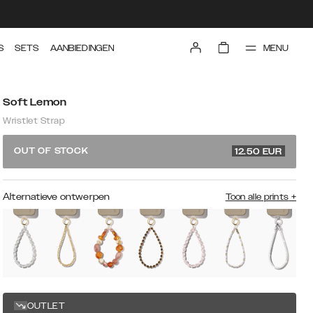
MENU
S
SETS
AANBIEDINGEN
Soft Lemon
Wristlet Strap
24.99 EUR
OUT OF STOCK
12.50
EUR
Alternatieve ontwerpen
Toon alle prints
+
OUTLET