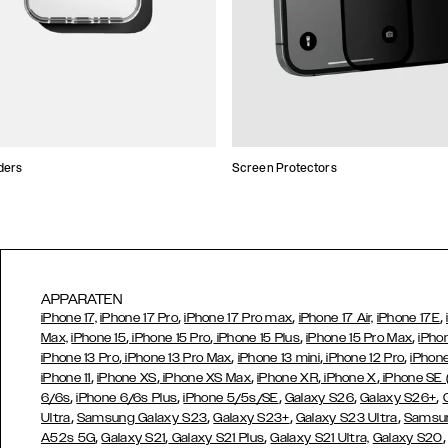
ders
Screen Protectors
APPARATEN
,
,
,
iPhone 17,
iPhone 17 Pro
iPhone 17 Pro max
iPhone 17 Air,
iPhone 17E
,
,
,
,
Max,
iPhone 15
iPhone 15 Pro
iPhone 15 Plus
iPhone 15 Pro Max
iPho
,
,
,
,
iPhone 13 Pro
iPhone 13 Pro Max
iPhone 13 mini
iPhone 12 Pro
iPhone
,
,
,
,
,
iPhone 11
iPhone XS
iPhone XS Max
iPhone XR
iPhone X
iPhone SE
,
,
,
,
,
6/6s
iPhone 6/6s Plus
iPhone 5/5s/SE
Galaxy S26
Galaxy S26+
,
,
,
,
Ultra
Samsung Galaxy S23
Galaxy S23+
Galaxy S23 Ultra
Samsun
,
,
,
A52s 5G
Galaxy S21
Galaxy S21 Plus
Galaxy S21 Ultra,
Galaxy S20