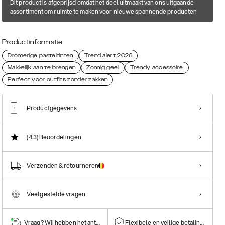
Dit product is afgeprijsd omdat het deel uitmaakt van ons uitgaande
assortiment om ruimte te maken voor nieuwe spannende producten
Productinformatie
Dromerige pasteltinten
Trend alert 2026
Makkelijk aan te brengen
Zonnig geel
Trendy accessoire
Perfect voor outfits zonder zakken
Productgegevens
(4.3)
Beoordelingen
Verzenden & retourneren
Veelgestelde vragen
Vraag? Wij hebben het antwoord!
Flexibele en veilige betalingen