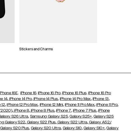
Stickers and Charms
Kaarthouders
iPhone 16E,
iPhone 16,
iPhone 16 Pro,
iPhone 16 Plus,
iPhone 16 Pro
,
,
,
,
ne 14
iPhone 14 Pro,
iPhone 14 Plus
iPhone 14 Pro Max
iPhone 13
,
,
,
,
,
 12
iPhone 12 Pro Max
iPhone 12 Mini
iPhone 11 Pro Max
iPhone 11 Pro
,
,
,
,
,
 (2020)
iPhone 8
iPhone 8 Plus
iPhone 7
iPhone 7 Plus
iPhone
,
Galaxy S26 Ultra
Samsung Galaxy S25,
Galaxy S25+,
Galaxy S25
,
,
,
g Galaxy S22
Galaxy S22 Plus
Galaxy S22 Ultra
Galaxy A52/
,
,
,
,
,
Galaxy S20 Plus
Galaxy S20 Ultra
Galaxy S10
Galaxy S10+
Galaxy