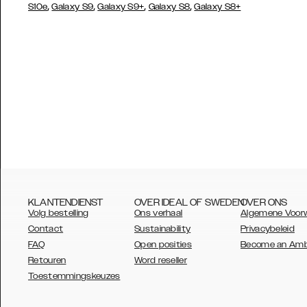
,
,
,
,
S10e
Galaxy S9
Galaxy S9+
Galaxy S8
Galaxy S8+
KLANTENDIENST
OVER IDEAL OF SWEDEN
OVER ONS
Volg bestelling
Ons verhaal
Algemene Voor
Contact
Sustainability
Privacybeleid
FAQ
Open posities
Become an Am
Retouren
Word reseller
AUSTRALIA
Toestemmingskeuzes
AUSTRIA