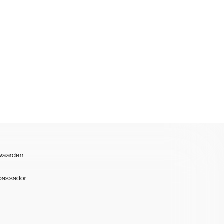
waarden
bassador