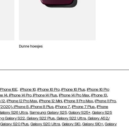
Dunne hoesjes
Portefeuille Hoes
iPhone 16E,
iPhone 16,
iPhone 16 Pro,
iPhone 16 Plus,
iPhone 16 Pro
,
,
,
,
ne 14
iPhone 14 Pro,
iPhone 14 Plus
iPhone 14 Pro Max
iPhone 13
,
,
,
,
,
 12
iPhone 12 Pro Max
iPhone 12 Mini
iPhone 11 Pro Max
iPhone 11 Pro
,
,
,
,
,
 (2020)
iPhone 8
iPhone 8 Plus
iPhone 7
iPhone 7 Plus
iPhone
,
Galaxy S26 Ultra
Samsung Galaxy S25,
Galaxy S25+,
Galaxy S25
,
,
,
g Galaxy S22
Galaxy S22 Plus
Galaxy S22 Ultra
Galaxy A52/
,
,
,
,
,
Galaxy S20 Plus
Galaxy S20 Ultra
Galaxy S10
Galaxy S10+
Galaxy