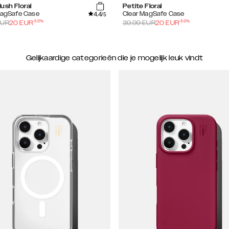
ush Floral
Petite Floral
4.4
MagSafe Case
Clear MagSafe Case
/5
-
50
%
-
50
%
UR
20
EUR
39.99
EUR
20
EUR
Gelijkaardige categorieën die je mogelijk leuk vindt