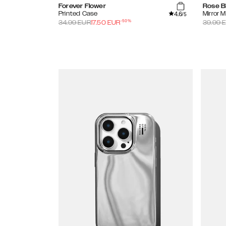
Forever Flower
Rose Bl
4.6
Printed Case
Mirror 
/5
-
50
%
34.99
EUR
17.50
EUR
39.99
E