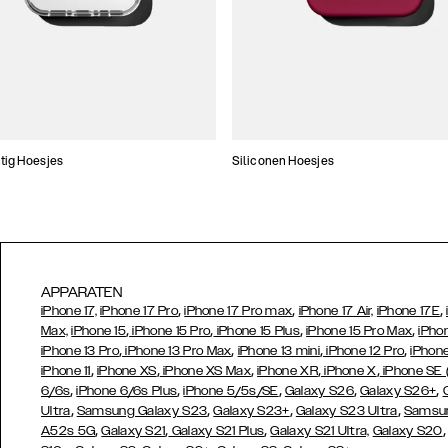
tig Hoesjes
Siliconen Hoesjes
APPARATEN
,
,
,
iPhone 17,
iPhone 17 Pro
iPhone 17 Pro max
iPhone 17 Air,
iPhone 17E
,
,
,
,
Max,
iPhone 15
iPhone 15 Pro
iPhone 15 Plus
iPhone 15 Pro Max
iPho
,
,
,
,
iPhone 13 Pro
iPhone 13 Pro Max
iPhone 13 mini
iPhone 12 Pro
iPhone
,
,
,
,
,
iPhone 11
iPhone XS
iPhone XS Max
iPhone XR
iPhone X
iPhone SE
,
,
,
,
,
6/6s
iPhone 6/6s Plus
iPhone 5/5s/SE
Galaxy S26
Galaxy S26+
,
,
,
,
Ultra
Samsung Galaxy S23
Galaxy S23+
Galaxy S23 Ultra
Samsun
,
,
,
A52s 5G
Galaxy S21
Galaxy S21 Plus
Galaxy S21 Ultra,
Galaxy S20