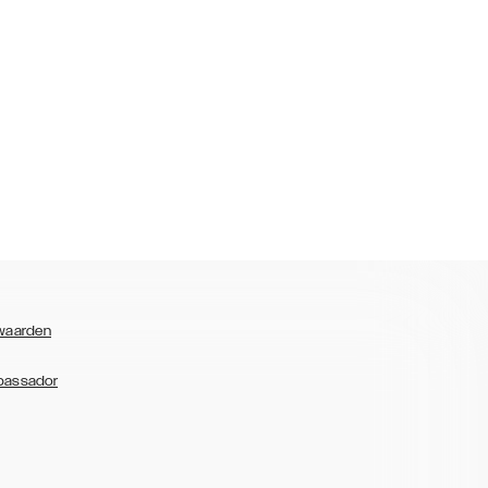
waarden
bassador