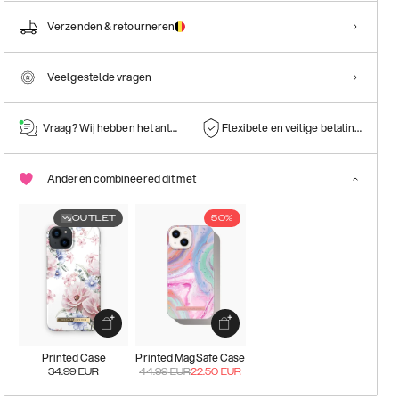
Verzenden & retourneren
Veelgestelde vragen
Vraag? Wij hebben het antwoord!
Flexibele en veilige betalingen
Anderen combineered dit met
OUTLET
50%
Printed Case
Printed MagSafe Case
34.99
EUR
44.99
EUR
22.50
EUR