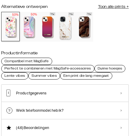
Alternatieve ontwerpen
Toon alle prints
+
50%
50%
Productinformatie
Compatibel met MagSafe
Perfect te combineren met MagSafe-accessoires
Dunne hoesjes
Lente vibes
Summer vibes
Een print die lang meegaat
Productgegevens
Welk telefoonmodel heb ik?
(4.6)
Beoordelingen