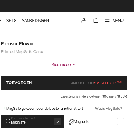
MENU
S
SETS
AANBIEDINGEN
Forever Flower
Printed MagSafe Case
Kies model
-
50
%
TOEVOEGEN
44.99
EUR
22.50
EUR
Laagste prijs in de afgelopen 30 dagen: 18 EUR
MagSafe gekozen voor de beste functionaliteit
Wat is MagSafe?
Populaire keuze!
Magnetic
MagSafe