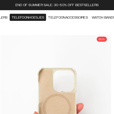
END OF SUMMER SALE: 30-50% OFF BESTSELLERS
LERS
TELEFOONHOESJES
TELEFOONACCESSOIRES
WATCH BAND
50%