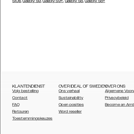
,
,
,
,
S10e
Galaxy S9
Galaxy S9+
Galaxy S8
Galaxy S8+
KLANTENDIENST
OVER IDEAL OF SWEDEN
OVER ONS
Volg bestelling
Ons verhaal
Algemene Voor
Contact
Sustainability
Privacybeleid
FAQ
Open posities
Become an Am
Retouren
Word reseller
AUSTRALIA
Toestemmingskeuzes
AUSTRIA