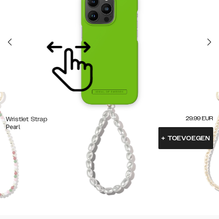
29.99
EUR
Wristlet Strap
Pearl
+
TOEVOEGEN