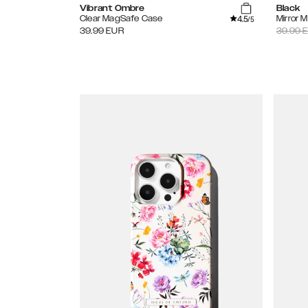
Vibrant Ombre
Black
4.5
Clear MagSafe Case
Mirror 
/5
39.99
EUR
39.99
E