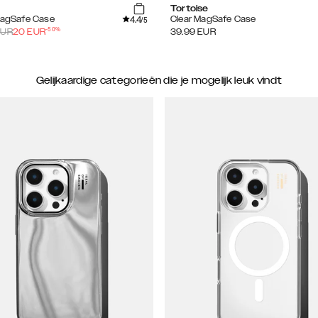
Tortoise
4.4
MagSafe Case
Clear MagSafe Case
/5
-
50
%
UR
20
EUR
39.99
EUR
Gelijkaardige categorieën die je mogelijk leuk vindt