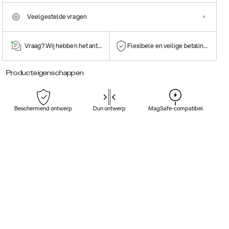
Veelgestelde vragen
Vraag? Wij hebben het antwoord!
Flexibele en veilige betalingen
Producteigenschappen
Beschermend ontwerp
Dun ontwerp
MagSafe-compatibel