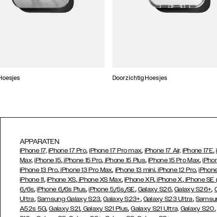
Hoesjes
Doorzichtig Hoesjes
APPARATEN
,
,
,
iPhone 17,
iPhone 17 Pro
iPhone 17 Pro max
iPhone 17 Air,
iPhone 17E
,
,
,
,
Max,
iPhone 15
iPhone 15 Pro
iPhone 15 Plus
iPhone 15 Pro Max
iPho
,
,
,
,
iPhone 13 Pro
iPhone 13 Pro Max
iPhone 13 mini
iPhone 12 Pro
iPhone
,
,
,
,
,
iPhone 11
iPhone XS
iPhone XS Max
iPhone XR
iPhone X
iPhone SE
,
,
,
,
,
6/6s
iPhone 6/6s Plus
iPhone 5/5s/SE
Galaxy S26
Galaxy S26+
,
,
,
,
Ultra
Samsung Galaxy S23
Galaxy S23+
Galaxy S23 Ultra
Samsun
,
,
,
A52s 5G
Galaxy S21
Galaxy S21 Plus
Galaxy S21 Ultra,
Galaxy S20