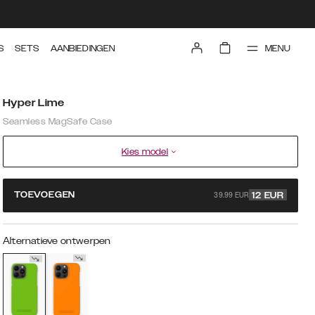
MENU
S
SETS
AANBIEDINGEN
Hyper Lime
Seamless MagSafe Case
Kies model
39.99 EUR
TOEVOEGEN
12
EUR
Alternatieve ontwerpen