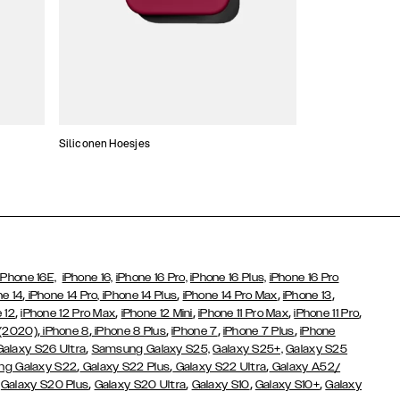
Siliconen Hoesjes
Dunne hoesjes
iPhone 16E,
iPhone 16,
iPhone 16 Pro,
iPhone 16 Plus,
iPhone 16 Pro
,
,
,
,
ne 14
iPhone 14 Pro,
iPhone 14 Plus
iPhone 14 Pro Max
iPhone 13
,
,
,
,
,
 12
iPhone 12 Pro Max
iPhone 12 Mini
iPhone 11 Pro Max
iPhone 11 Pro
,
,
,
,
,
 (2020)
iPhone 8
iPhone 8 Plus
iPhone 7
iPhone 7 Plus
iPhone
,
Galaxy S26 Ultra
Samsung Galaxy S25,
Galaxy S25+,
Galaxy S25
,
,
,
g Galaxy S22
Galaxy S22 Plus
Galaxy S22 Ultra
Galaxy A52/
,
,
,
,
,
Galaxy S20 Plus
Galaxy S20 Ultra
Galaxy S10
Galaxy S10+
Galaxy