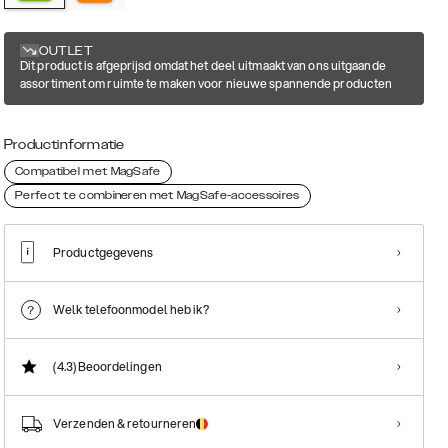
OUTLET
Dit product is afgeprijsd omdat het deel uitmaakt van ons uitgaande
assortiment om ruimte te maken voor nieuwe spannende producten
Productinformatie
Compatibel met MagSafe
Perfect te combineren met MagSafe-accessoires
Productgegevens
Welk telefoonmodel heb ik?
(4.3)
Beoordelingen
Verzenden & retourneren