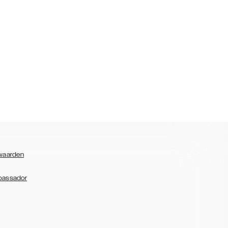
waarden
bassador