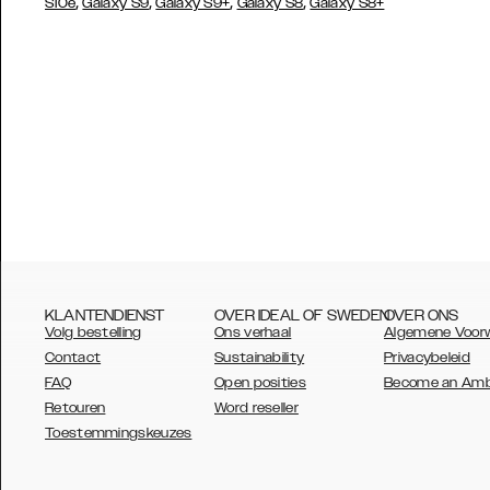
,
,
,
,
S10e
Galaxy S9
Galaxy S9+
Galaxy S8
Galaxy S8+
KLANTENDIENST
OVER IDEAL OF SWEDEN
OVER ONS
Volg bestelling
Ons verhaal
Algemene Voor
Contact
Sustainability
Privacybeleid
FAQ
Open posities
Become an Am
Retouren
Word reseller
AUSTRALIA
Toestemmingskeuzes
AUSTRIA