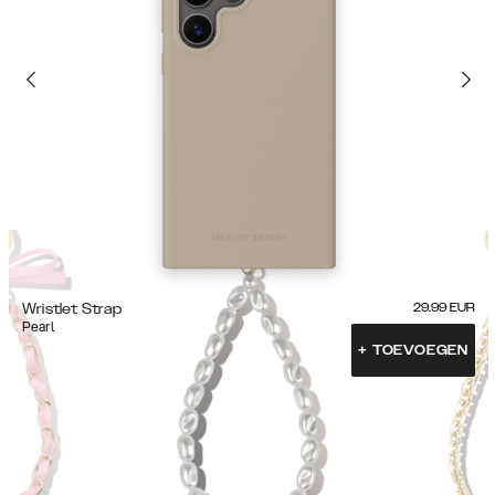
Wristlet Strap
29.99
EUR
Pearl
+
TOEVOEGEN