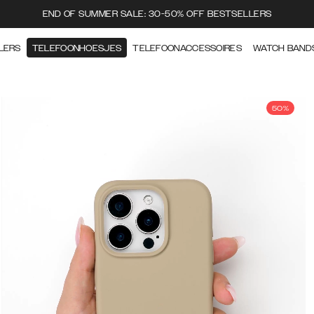
END OF SUMMER SALE: 30-50% OFF BESTSELLERS
LERS
TELEFOONHOESJES
TELEFOONACCESSOIRES
WATCH BAND
50%