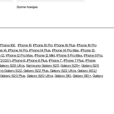
Dunne hoesjes
Portefeuille Hoes
iPhone 16E,
iPhone 16,
iPhone 16 Pro,
iPhone 16 Plus,
iPhone 16 Pro
,
,
,
,
ne 14
iPhone 14 Pro,
iPhone 14 Plus
iPhone 14 Pro Max
iPhone 13
,
,
,
,
,
 12
iPhone 12 Pro Max
iPhone 12 Mini
iPhone 11 Pro Max
iPhone 11 Pro
,
,
,
,
,
 (2020)
iPhone 8
iPhone 8 Plus
iPhone 7
iPhone 7 Plus
iPhone
,
Galaxy S26 Ultra
Samsung Galaxy S25,
Galaxy S25+,
Galaxy S25
,
,
,
g Galaxy S22
Galaxy S22 Plus
Galaxy S22 Ultra
Galaxy A52/
,
,
,
,
,
Galaxy S20 Plus
Galaxy S20 Ultra
Galaxy S10
Galaxy S10+
Galaxy