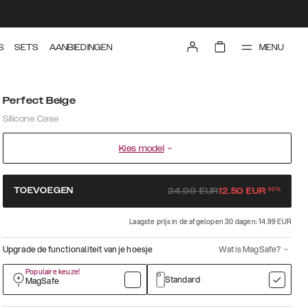
MENU
S
SETS
AANBIEDINGEN
Perfect Beige
Silicone Case
Kies model
-
50
%
TOEVOEGEN
24.99
EUR
12.50
EUR
Laagste prijs in de afgelopen 30 dagen: 14.99 EUR
Upgrade de functionaliteit van je hoesje
Wat is MagSafe?
Populaire keuze!
Standard
MagSafe