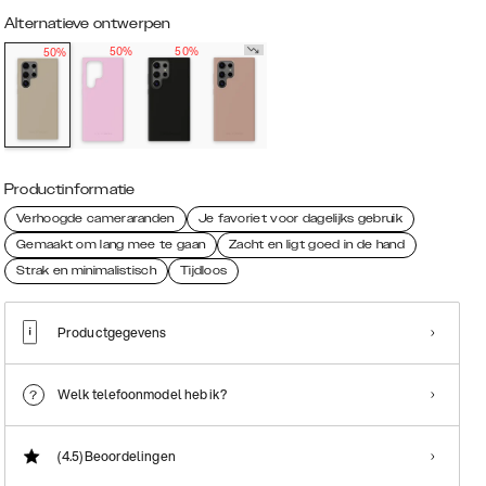
Alternatieve ontwerpen
50%
50%
50%
Productinformatie
Verhoogde cameraranden
Je favoriet voor dagelijks gebruik
Gemaakt om lang mee te gaan
Zacht en ligt goed in de hand
Strak en minimalistisch
Tijdloos
Productgegevens
Welk telefoonmodel heb ik?
(4.5)
Beoordelingen