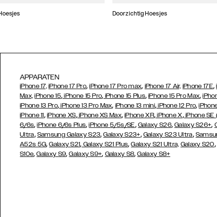
Hoesjes
Doorzichtig Hoesjes
APPARATEN
,
,
,
iPhone 17,
iPhone 17 Pro
iPhone 17 Pro max
iPhone 17 Air,
iPhone 17E
,
,
,
,
Max,
iPhone 15
iPhone 15 Pro
iPhone 15 Plus
iPhone 15 Pro Max
iPho
,
,
,
,
iPhone 13 Pro
iPhone 13 Pro Max
iPhone 13 mini
iPhone 12 Pro
iPhone
,
,
,
,
,
iPhone 11
iPhone XS
iPhone XS Max
iPhone XR
iPhone X
iPhone SE
,
,
,
,
,
6/6s
iPhone 6/6s Plus
iPhone 5/5s/SE
Galaxy S26
Galaxy S26+
,
,
,
,
Ultra
Samsung Galaxy S23
Galaxy S23+
Galaxy S23 Ultra
Samsun
,
,
,
A52s 5G
Galaxy S21
Galaxy S21 Plus
Galaxy S21 Ultra,
Galaxy S20
,
,
,
,
S10e
Galaxy S9
Galaxy S9+
Galaxy S8
Galaxy S8+