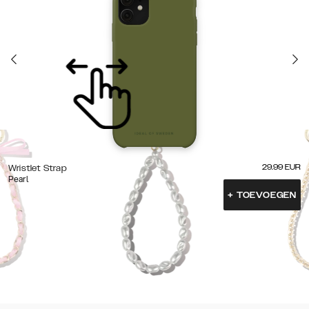
29.99
EUR
Wristlet Strap
Pearl
+
TOEVOEGEN