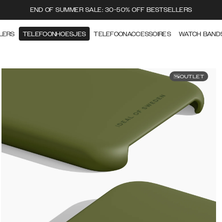
END OF SUMMER SALE: 30-50% OFF BESTSELLERS
LERS
TELEFOONHOESJES
TELEFOONACCESSOIRES
WATCH BAND
OUTLET