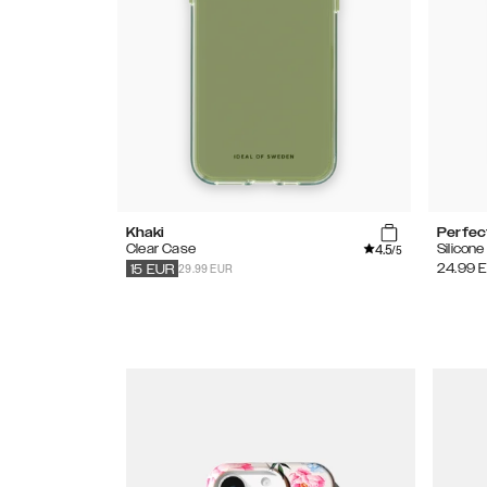
Khaki
Perfec
4.5
Clear Case
Silicon
/5
29.99 EUR
24.99
15
EUR