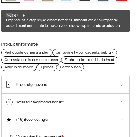
OUTLET
Dit product is afgeprijsd omdat het deel uitmaakt van ons uitgaande
assortiment om ruimte te maken voor nieuwe spannende producten
Productinformatie
Verhoogde cameraranden
Je favoriet voor dagelijks gebruik
Gemaakt om lang mee te gaan
Zacht en ligt goed in de hand
Altijd in de mode
Tijdloos
Lente vibes
Productgegevens
Welk telefoonmodel heb ik?
(4.5)
Beoordelingen
Verzenden & retourneren