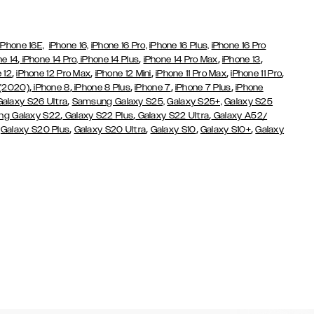
iPhone 16E,
iPhone 16,
iPhone 16 Pro,
iPhone 16 Plus,
iPhone 16 Pro
,
,
,
,
ne 14
iPhone 14 Pro,
iPhone 14 Plus
iPhone 14 Pro Max
iPhone 13
,
,
,
,
,
 12
iPhone 12 Pro Max
iPhone 12 Mini
iPhone 11 Pro Max
iPhone 11 Pro
,
,
,
,
,
 (2020)
iPhone 8
iPhone 8 Plus
iPhone 7
iPhone 7 Plus
iPhone
,
Galaxy S26 Ultra
Samsung Galaxy S25,
Galaxy S25+,
Galaxy S25
,
,
,
g Galaxy S22
Galaxy S22 Plus
Galaxy S22 Ultra
Galaxy A52/
,
,
,
,
,
Galaxy S20 Plus
Galaxy S20 Ultra
Galaxy S10
Galaxy S10+
Galaxy