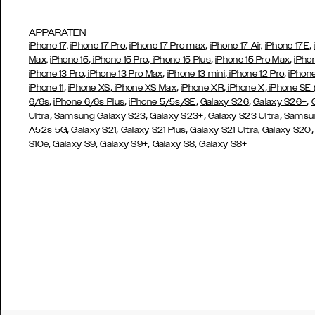
APPARATEN
,
,
,
iPhone 17,
iPhone 17 Pro
iPhone 17 Pro max
iPhone 17 Air,
iPhone 17E
,
,
,
,
Max,
iPhone 15
iPhone 15 Pro
iPhone 15 Plus
iPhone 15 Pro Max
iPho
,
,
,
,
iPhone 13 Pro
iPhone 13 Pro Max
iPhone 13 mini
iPhone 12 Pro
iPhone
,
,
,
,
,
iPhone 11
iPhone XS
iPhone XS Max
iPhone XR
iPhone X
iPhone SE
,
,
,
,
,
6/6s
iPhone 6/6s Plus
iPhone 5/5s/SE
Galaxy S26
Galaxy S26+
,
,
,
,
Ultra
Samsung Galaxy S23
Galaxy S23+
Galaxy S23 Ultra
Samsun
,
,
,
A52s 5G
Galaxy S21
Galaxy S21 Plus
Galaxy S21 Ultra,
Galaxy S20
,
,
,
,
S10e
Galaxy S9
Galaxy S9+
Galaxy S8
Galaxy S8+