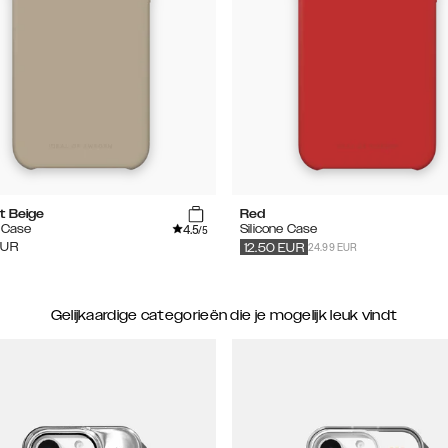
t Beige
Red
4.5
e Case
Silicone Case
/5
24.99 EUR
EUR
12.50
EUR
Gelijkaardige categorieën die je mogelijk leuk vindt