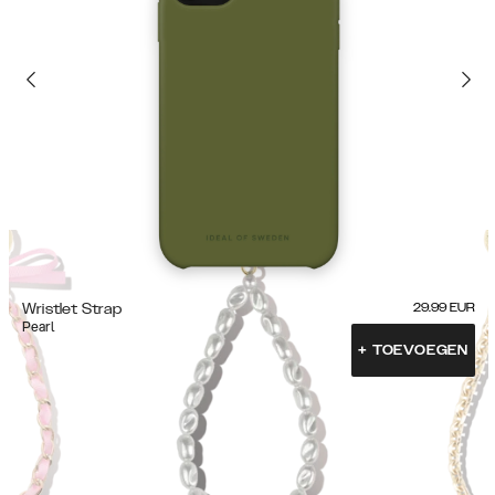
Wristlet Strap
29.99
EUR
Pearl
+
TOEVOEGEN