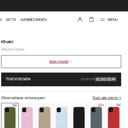
MENU
S
SETS
AANBIEDINGEN
Khaki
Silicone Case
Kies model
24.99 EUR
TOEVOEGEN
12.50
EUR
Alternatieve ontwerpen
Toon alle prints
+
50%