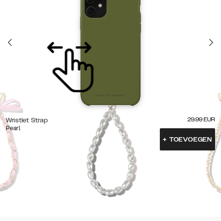
29.99
EUR
Wristlet Strap
Pearl
+
TOEVOEGEN