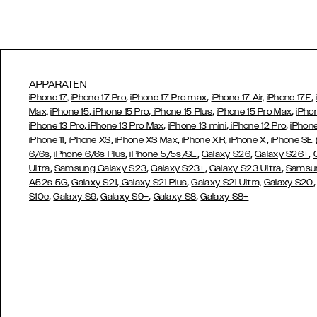
APPARATEN
,
,
,
iPhone 17,
iPhone 17 Pro
iPhone 17 Pro max
iPhone 17 Air,
iPhone 17E
,
,
,
,
Max,
iPhone 15
iPhone 15 Pro
iPhone 15 Plus
iPhone 15 Pro Max
iPho
,
,
,
,
iPhone 13 Pro
iPhone 13 Pro Max
iPhone 13 mini
iPhone 12 Pro
iPhone
,
,
,
,
,
iPhone 11
iPhone XS
iPhone XS Max
iPhone XR
iPhone X
iPhone SE
,
,
,
,
,
6/6s
iPhone 6/6s Plus
iPhone 5/5s/SE
Galaxy S26
Galaxy S26+
,
,
,
,
Ultra
Samsung Galaxy S23
Galaxy S23+
Galaxy S23 Ultra
Samsun
,
,
,
A52s 5G
Galaxy S21
Galaxy S21 Plus
Galaxy S21 Ultra,
Galaxy S20
,
,
,
,
S10e
Galaxy S9
Galaxy S9+
Galaxy S8
Galaxy S8+