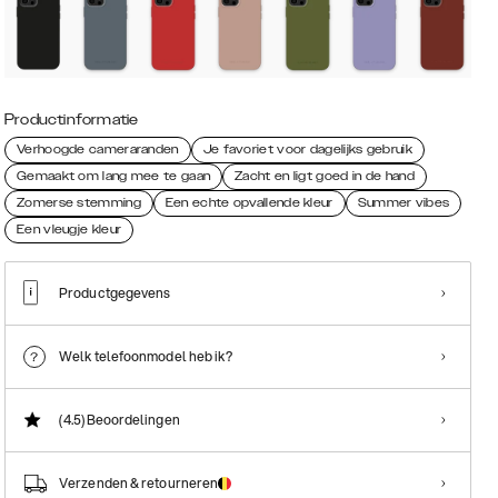
Productinformatie
Verhoogde cameraranden
Je favoriet voor dagelijks gebruik
Gemaakt om lang mee te gaan
Zacht en ligt goed in de hand
Zomerse stemming
Een echte opvallende kleur
Summer vibes
Een vleugje kleur
Productgegevens
Welk telefoonmodel heb ik?
(4.5)
Beoordelingen
Verzenden & retourneren