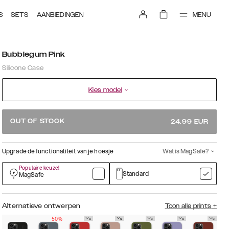
MENU
S
SETS
AANBIEDINGEN
Bubblegum Pink
Silicone Case
Kies model
OUT OF STOCK
24.99
EUR
Upgrade de functionaliteit van je hoesje
Wat is MagSafe?
Populaire keuze!
Standard
MagSafe
Alternatieve ontwerpen
Toon alle prints
+
50%