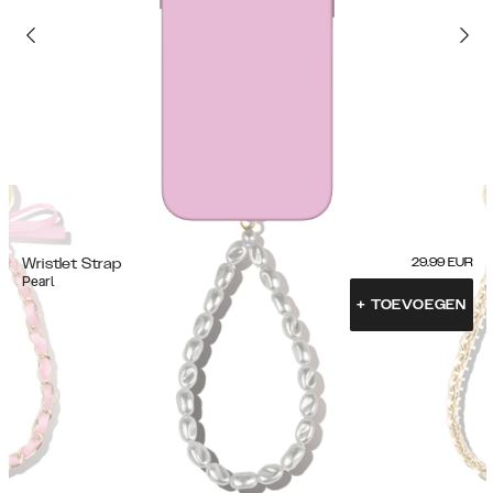
Wristlet Strap
29.99
EUR
Pearl
+
TOEVOEGEN