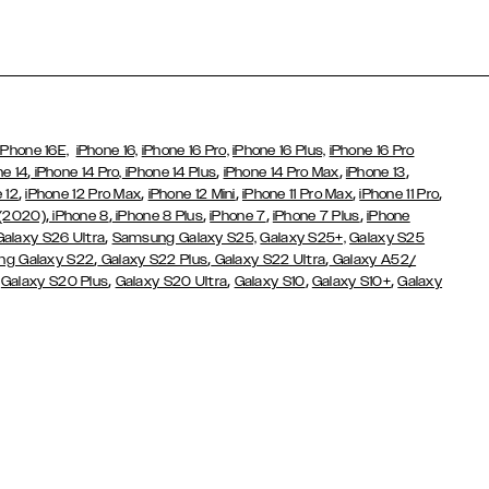
iPhone 16E,
iPhone 16,
iPhone 16 Pro,
iPhone 16 Plus,
iPhone 16 Pro
,
,
,
,
ne 14
iPhone 14 Pro,
iPhone 14 Plus
iPhone 14 Pro Max
iPhone 13
,
,
,
,
,
 12
iPhone 12 Pro Max
iPhone 12 Mini
iPhone 11 Pro Max
iPhone 11 Pro
,
,
,
,
,
 (2020)
iPhone 8
iPhone 8 Plus
iPhone 7
iPhone 7 Plus
iPhone
,
Galaxy S26 Ultra
Samsung Galaxy S25,
Galaxy S25+,
Galaxy S25
,
,
,
g Galaxy S22
Galaxy S22 Plus
Galaxy S22 Ultra
Galaxy A52/
,
,
,
,
,
Galaxy S20 Plus
Galaxy S20 Ultra
Galaxy S10
Galaxy S10+
Galaxy