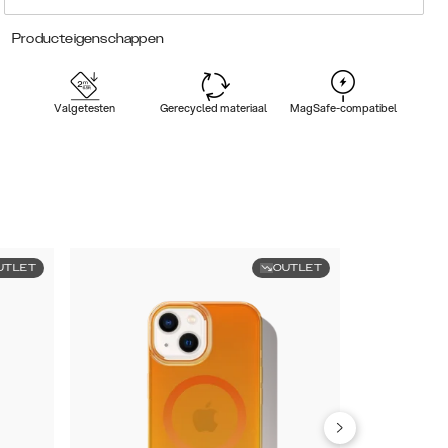
Producteigenschappen
Valgetesten
Gerecycled materiaal
MagSafe-compatibel
UTLET
OUTLET