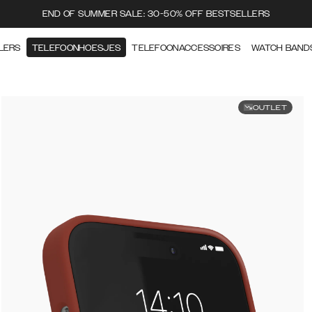
END OF SUMMER SALE: 30-50% OFF BESTSELLERS
LERS
TELEFOONHOESJES
TELEFOONACCESSOIRES
WATCH BAND
OUTLET