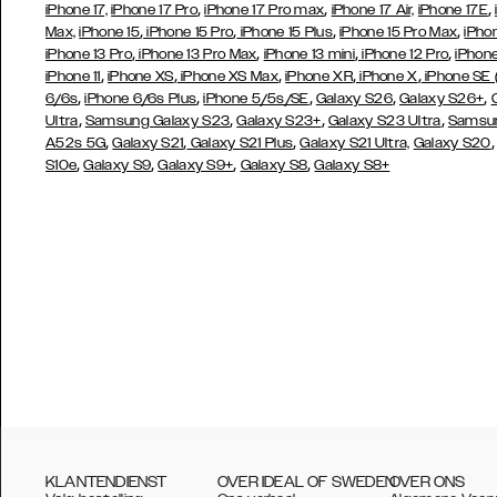
,
,
,
iPhone 17,
iPhone 17 Pro
iPhone 17 Pro max
iPhone 17 Air,
iPhone 17E
,
,
,
,
Max,
iPhone 15
iPhone 15 Pro
iPhone 15 Plus
iPhone 15 Pro Max
iPho
,
,
,
,
iPhone 13 Pro
iPhone 13 Pro Max
iPhone 13 mini
iPhone 12 Pro
iPhone
,
,
,
,
,
iPhone 11
iPhone XS
iPhone XS Max
iPhone XR
iPhone X
iPhone SE
,
,
,
,
,
6/6s
iPhone 6/6s Plus
iPhone 5/5s/SE
Galaxy S26
Galaxy S26+
,
,
,
,
Ultra
Samsung Galaxy S23
Galaxy S23+
Galaxy S23 Ultra
Samsun
,
,
,
A52s 5G
Galaxy S21
Galaxy S21 Plus
Galaxy S21 Ultra,
Galaxy S20
,
,
,
,
S10e
Galaxy S9
Galaxy S9+
Galaxy S8
Galaxy S8+
KLANTENDIENST
OVER IDEAL OF SWEDEN
OVER ONS