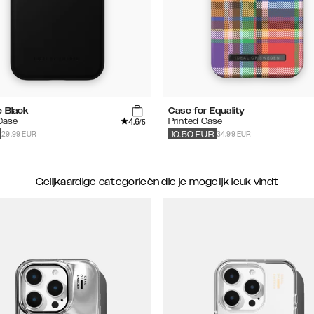
e Black
Case for Equality
4.6
 Case
Printed Case
/5
29.99 EUR
34.99 EUR
10.50
EUR
Gelijkaardige categorieën die je mogelijk leuk vindt