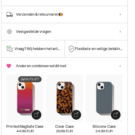
Verzenden & retourneren
Veelgestelde vragen
Vraag? Wij hebben het antwoord!
Flexibele en veilige betalingen
Anderen combineered dit met
OUTLET
Printed MagSafe Case
Clear Case
Silicone Case
44.99
EUR
29.99
EUR
24.99
EUR