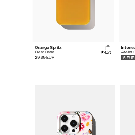
Orange Spritz
Intens
4.5
Clear Case
Atelier
/5
29.99
EUR
15
EUR