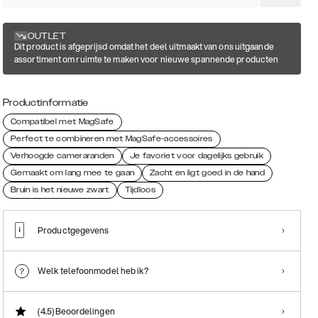
OUTLET
Dit product is afgeprijsd omdat het deel uitmaakt van ons uitgaande
assortiment om ruimte te maken voor nieuwe spannende producten
Productinformatie
Compatibel met MagSafe
Perfect te combineren met MagSafe-accessoires
Verhoogde cameraranden
Je favoriet voor dagelijks gebruik
Gemaakt om lang mee te gaan
Zacht en ligt goed in de hand
Bruin is het nieuwe zwart
Tijdloos
Productgegevens
Welk telefoonmodel heb ik?
(4.5)
Beoordelingen