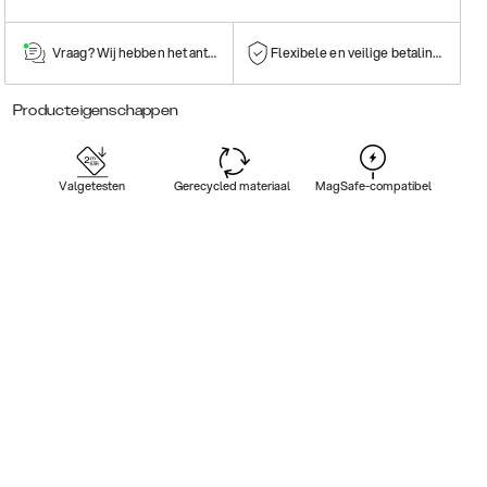
Vraag? Wij hebben het antwoord!
Flexibele en veilige betalingen
Producteigenschappen
Valgetesten
Gerecycled materiaal
MagSafe-compatibel