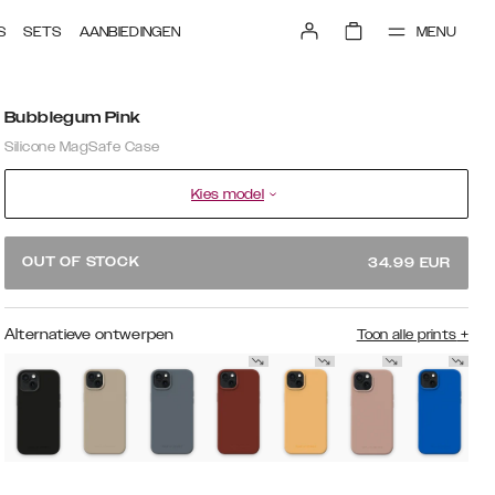
MENU
S
SETS
AANBIEDINGEN
Bubblegum Pink
Silicone MagSafe Case
Kies model
OUT OF STOCK
34.99
EUR
Alternatieve ontwerpen
Toon alle prints
+