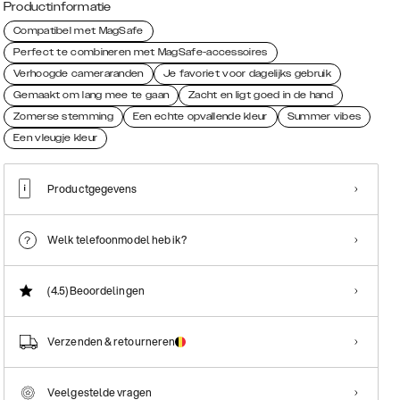
Productinformatie
Compatibel met MagSafe
Perfect te combineren met MagSafe-accessoires
Verhoogde cameraranden
Je favoriet voor dagelijks gebruik
Gemaakt om lang mee te gaan
Zacht en ligt goed in de hand
Zomerse stemming
Een echte opvallende kleur
Summer vibes
Een vleugje kleur
Productgegevens
Welk telefoonmodel heb ik?
(4.5)
Beoordelingen
Verzenden & retourneren
Veelgestelde vragen