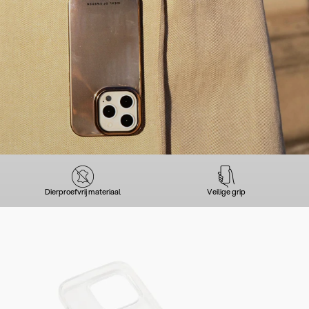
Dierproefvrij materiaal
Veilige grip