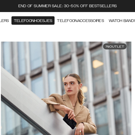
END OF SUMMER SALE: 30-50% OFF BESTSELLERS
LERS
TELEFOONHOESJES
TELEFOONACCESSOIRES
WATCH BAND
OUTLET