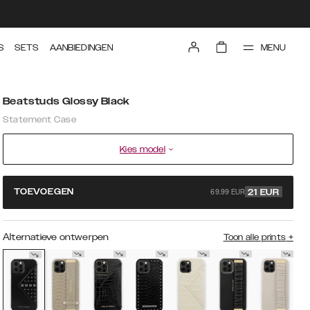
MENU
S
SETS
AANBIEDINGEN
Beatstuds Glossy Black
Statement Case
Kies model
69.99 EUR
TOEVOEGEN
21
EUR
Alternatieve ontwerpen
Toon alle prints
+