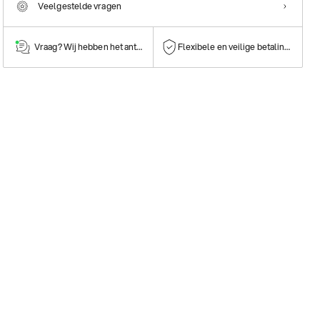
Veelgestelde vragen
Vraag? Wij hebben het antwoord!
Flexibele en veilige betalingen