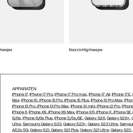
Hoesjes
Doorzichtig Hoesjes
APPARATEN
,
,
,
iPhone 17,
iPhone 17 Pro
iPhone 17 Pro max
iPhone 17 Air,
iPhone 17E
,
,
,
,
Max,
iPhone 15
iPhone 15 Pro
iPhone 15 Plus
iPhone 15 Pro Max
iPho
,
,
,
,
iPhone 13 Pro
iPhone 13 Pro Max
iPhone 13 mini
iPhone 12 Pro
iPhone
,
,
,
,
,
iPhone 11
iPhone XS
iPhone XS Max
iPhone XR
iPhone X
iPhone SE
,
,
,
,
,
6/6s
iPhone 6/6s Plus
iPhone 5/5s/SE
Galaxy S26
Galaxy S26+
,
,
,
,
Ultra
Samsung Galaxy S23
Galaxy S23+
Galaxy S23 Ultra
Samsun
,
,
,
A52s 5G
Galaxy S21
Galaxy S21 Plus
Galaxy S21 Ultra,
Galaxy S20