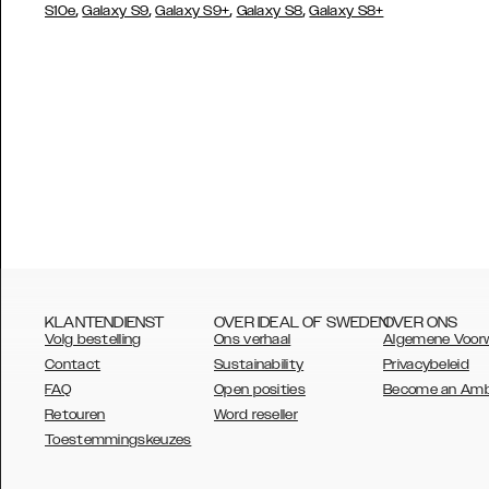
,
,
,
,
S10e
Galaxy S9
Galaxy S9+
Galaxy S8
Galaxy S8+
KLANTENDIENST
OVER IDEAL OF SWEDEN
OVER ONS
Volg bestelling
Ons verhaal
Algemene Voor
Contact
Sustainability
Privacybeleid
FAQ
Open posities
Become an Am
Retouren
Word reseller
AUSTRALIA
Toestemmingskeuzes
AUSTRIA