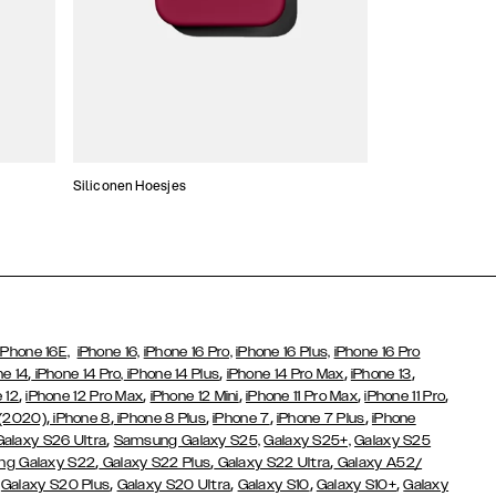
Siliconen Hoesjes
Dunne hoesjes
iPhone 16E,
iPhone 16,
iPhone 16 Pro,
iPhone 16 Plus,
iPhone 16 Pro
,
,
,
,
ne 14
iPhone 14 Pro,
iPhone 14 Plus
iPhone 14 Pro Max
iPhone 13
,
,
,
,
,
 12
iPhone 12 Pro Max
iPhone 12 Mini
iPhone 11 Pro Max
iPhone 11 Pro
,
,
,
,
,
 (2020)
iPhone 8
iPhone 8 Plus
iPhone 7
iPhone 7 Plus
iPhone
,
Galaxy S26 Ultra
Samsung Galaxy S25,
Galaxy S25+,
Galaxy S25
,
,
,
g Galaxy S22
Galaxy S22 Plus
Galaxy S22 Ultra
Galaxy A52/
,
,
,
,
,
Galaxy S20 Plus
Galaxy S20 Ultra
Galaxy S10
Galaxy S10+
Galaxy