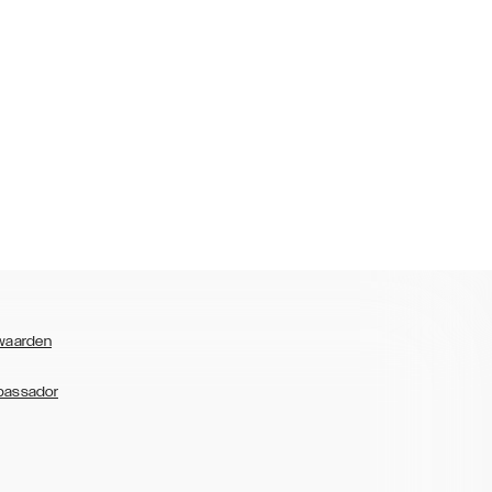
waarden
bassador