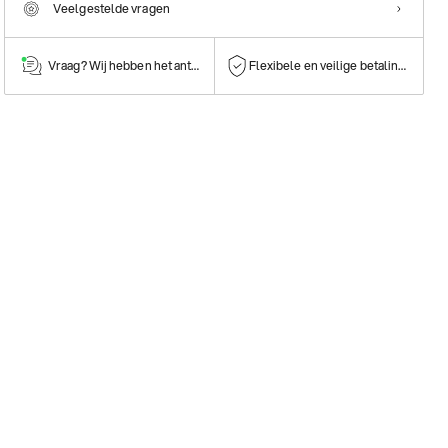
Veelgestelde vragen
Vraag? Wij hebben het antwoord!
Flexibele en veilige betalingen