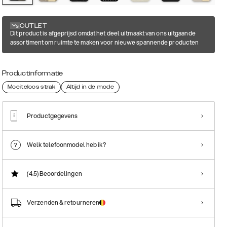
OUTLET
Dit product is afgeprijsd omdat het deel uitmaakt van ons uitgaande
assortiment om ruimte te maken voor nieuwe spannende producten
Productinformatie
Moeiteloos strak
Altijd in de mode
Productgegevens
Welk telefoonmodel heb ik?
(4.5)
Beoordelingen
Verzenden & retourneren