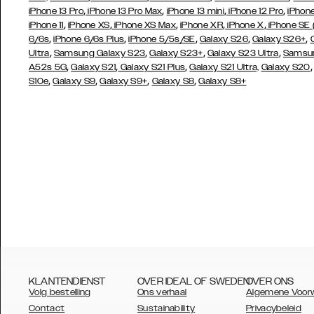
,
,
,
,
iPhone 13 Pro
iPhone 13 Pro Max
iPhone 13 mini
iPhone 12 Pro
iPhone
,
,
,
,
,
iPhone 11
iPhone XS
iPhone XS Max
iPhone XR
iPhone X
iPhone SE
,
,
,
,
,
6/6s
iPhone 6/6s Plus
iPhone 5/5s/SE
Galaxy S26
Galaxy S26+
,
,
,
,
Ultra
Samsung Galaxy S23
Galaxy S23+
Galaxy S23 Ultra
Samsun
,
,
,
A52s 5G
Galaxy S21
Galaxy S21 Plus
Galaxy S21 Ultra,
Galaxy S20
,
,
,
,
S10e
Galaxy S9
Galaxy S9+
Galaxy S8
Galaxy S8+
KLANTENDIENST
OVER IDEAL OF SWEDEN
OVER ONS
Volg bestelling
Ons verhaal
Algemene Voor
Contact
Sustainability
Privacybeleid