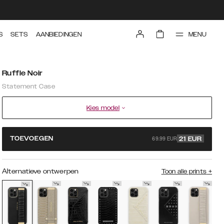
MENU
S
SETS
AANBIEDINGEN
Ruffle Noir
Statement Case
Kies model
69.99 EUR
TOEVOEGEN
21
EUR
Alternatieve ontwerpen
Toon alle prints
+