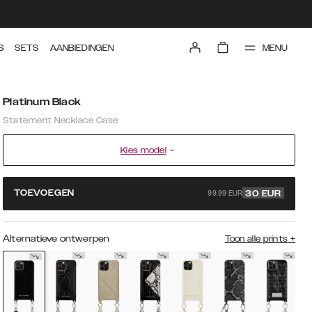
MENU
S
SETS
AANBIEDINGEN
Platinum Black
Statement Necklace Case
Kies model
99.99 EUR
TOEVOEGEN
30
EUR
Alternatieve ontwerpen
Toon alle prints
+