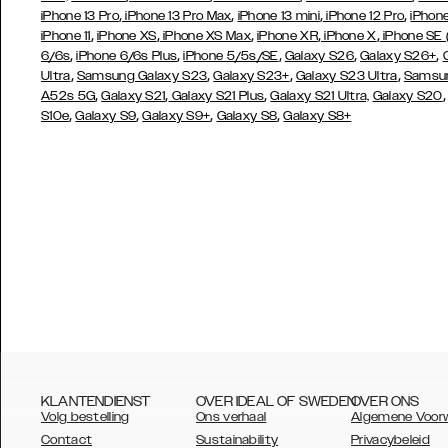
,
,
,
,
iPhone 13 Pro
iPhone 13 Pro Max
iPhone 13 mini
iPhone 12 Pro
iPhone
,
,
,
,
,
iPhone 11
iPhone XS
iPhone XS Max
iPhone XR
iPhone X
iPhone SE
,
,
,
,
,
6/6s
iPhone 6/6s Plus
iPhone 5/5s/SE
Galaxy S26
Galaxy S26+
,
,
,
,
Ultra
Samsung Galaxy S23
Galaxy S23+
Galaxy S23 Ultra
Samsun
,
,
,
A52s 5G
Galaxy S21
Galaxy S21 Plus
Galaxy S21 Ultra,
Galaxy S20
,
,
,
,
S10e
Galaxy S9
Galaxy S9+
Galaxy S8
Galaxy S8+
KLANTENDIENST
OVER IDEAL OF SWEDEN
OVER ONS
Volg bestelling
Ons verhaal
Algemene Voor
Contact
Sustainability
Privacybeleid