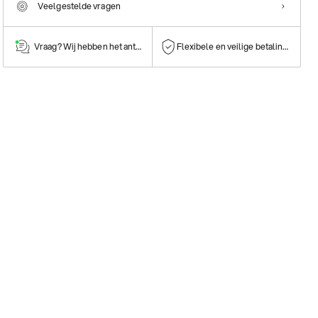
Veelgestelde vragen
Vraag? Wij hebben het antwoord!
Flexibele en veilige betalingen